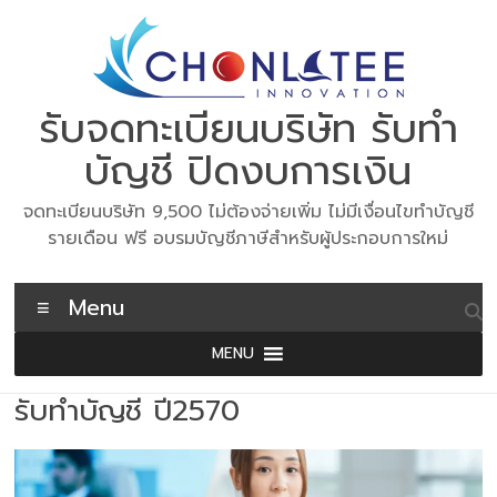
Skip
to
content
รับจดทะเบียนบริษัท รับทำ
บัญชี ปิดงบการเงิน
จดทะเบียนบริษัท 9,500 ไม่ต้องจ่ายเพิ่ม ไม่มีเงื่อนไขทำบัญชี
รายเดือน ฟรี อบรมบัญชีภาษีสำหรับผู้ประกอบการใหม่
Menu
MENU
รับทำบัญชี ปี2570