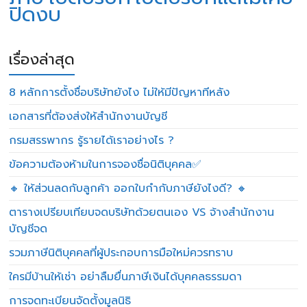
ปิดงบ
เรื่องล่าสุด
8 หลักการตั้งชื่อบริษัทยังไง ไม่ให้มีปัญหาทีหลัง
เอกสารที่ต้องส่งให้สำนักงานบัญชี
กรมสรรพากร รู้รายได้เราอย่างไร ?
ข้อความต้องห้ามในการจองชื่อนิติบุคคล✅
🔸 ให้ส่วนลดกับลูกค้า ออกใบกำกับภาษียังไงดี? 🔸
ตารางเปรียบเทียบจดบริษัทด้วยตนเอง VS จ้างสำนักงาน
บัญชีจด
รวมภาษีนิติบุคคลที่ผู้ประกอบการมือใหม่ควรทราบ
ใครมีบ้านให้เช่า อย่าลืมยื่นภาษีเงินได้บุคคลธรรมดา
การจดทะเบียนจัดตั้งมูลนิธิ