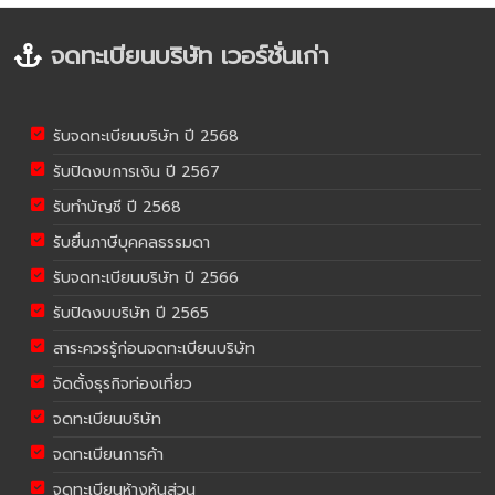
จดทะเบียนบริษัท เวอร์ชั่นเก่า
รับจดทะเบียนบริษัท ปี 2568
รับปิดงบการเงิน ปี 2567
รับทำบัญชี ปี 2568
รับยื่นภาษีบุคคลธรรมดา
รับจดทะเบียนบริษัท ปี 2566
รับปิดงบบริษัท ปี 2565
สาระควรรู้ก่อนจดทะเบียนบริษัท
จัดตั้งธุรกิจท่องเที่ยว
จดทะเบียนบริษัท
จดทะเบียนการค้า
จดทะเบียนห้างหุ้นส่วน