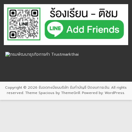
Copyright © 2026
รับจดทะเบียนบริษัท รับทำบัญชี ปิดงบการเงิน
. All rights
reserved. Theme
Spacious
by ThemeGrill. Powered by:
WordPress
.