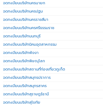
จดทะเบียนบริษัทนครนายก
จดทะเบียนบริษัทนครปฐม
จดทะเบียนบริษัทนครราชสีมา
จดทะเบียนบริษัทนครศรีธรรมราช
จดทะเบียนบริษัทนนทบุรี
จดทะเบียนบริษัทนิคมอุตสาหกรรม
จดทะเบียนบริษัทพังงา
จดทะเบียนบริษัทพิษณุโลก
จดทะเบียนบริษัทสถานที่ท่องเที่ยวภูเก็ต
จดทะเบียนบริษัทสมุทรปราการ
จดทะเบียนบริษัทสมุทรสาคร
จดทะเบียนบริษัทสุราษฎร์ธานี
จดทะเบียนบริษัทสุโขทัย