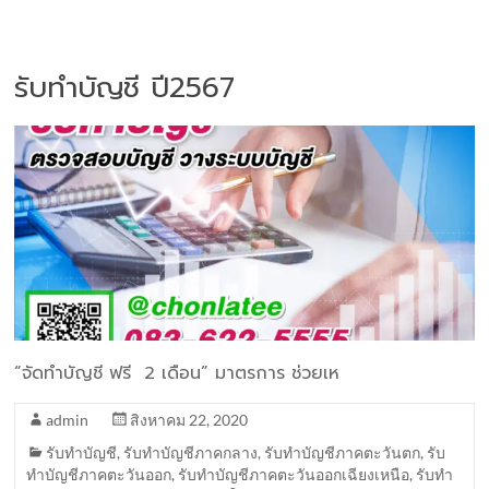
รับทำบัญชี ปี2567
“จัดทำบัญชี ฟรี 2 เดือน” มาตรการ ช่วยเห
admin
สิงหาคม 22, 2020
รับทำบัญชี
,
รับทำบัญชีภาคกลาง
,
รับทำบัญชีภาคตะวันตก
,
รับ
ทำบัญชีภาคตะวันออก
,
รับทำบัญชีภาคตะวันออกเฉียงเหนือ
,
รับทำ