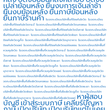
เปล่าย้อนหลัง
ยื่นงบการเงินล่าช้า
ยื่นงบย้อนหลัง
ยื่นภาษีย้อนหลัง
ยื่นภาษีร้านค้า
รับจดทะเบียนบริษัทพื้นทีป้องกันโควิด
รับจดทะเบียน
บริษัทพื้นทีป้องกันโควิดกระบี่
รับจดทะเบียนบริษัทพื้นทีป้องกันโควิดนครพนม
รับจดทะเบียน
บริษัทพื้นทีป้องกันโควิดน่าน
รับจดทะเบียนบริษัทพื้นทีป้องกันโควิดบึงกาฬ
รับจดทะเบียนบริษัท
พื้นทีป้องกันโควิดพะเยา
รับจดทะเบียนบริษัทพื้นทีป้องกันโควิดพังงา
รับจดทะเบียนบริษัทพื้นที
ป้องกันโควิดภูเก็ต
รับจดทะเบียนบริษัทพื้นทีป้องกันโควิดมุกดาหาร
รับจดทะเบียนบริษัทพื้นที
ป้องกันโควิดแพร่
รับจดทะเบียนบริษัทพื้นทีป้องกันโควิดแม่ฮ่องสอน
รับจดทะเบียนบริษัทพื้นที่
ควบคุมโควิด
รับจดทะเบียนบริษัทพื้นที่ควบคุมโควิดกระบี่
รับจดทะเบียนบริษัทพื้นที่ควบคุมโค
วิดนครพนม
รับจดทะเบียนบริษัทพื้นที่ควบคุมโควิดน่าน
รับจดทะเบียนบริษัทพื้นที่ควบคุมโควิด
บึงกาฬ
รับจดทะเบียนบริษัทพื้นที่ควบคุมโควิดพะเยา
รับจดทะเบียนบริษัทพื้นที่ควบคุมโควิด
พังงา
รับจดทะเบียนบริษัทพื้นที่ควบคุมโควิดภูเก็ต
รับจดทะเบียนบริษัทพื้นที่ควบคุมโควิด
มุกดาหาร
รับจดทะเบียนบริษัทพื้นที่ควบคุมโควิดแพร่
รับจดทะเบียนบริษัทพื้นที่ควบคุมโควิด
แม่ฮ่องสอน
รับจดทะเบียนบริษัทพื้นที่เสี่ยงโควิด
รับจดทะเบียนบริษัทพื้นที่เสี่ยงโควิดกระบี่
รับ
จดทะเบียนบริษัทพื้นที่เสี่ยงโควิดนครพนม
รับจดทะเบียนบริษัทพื้นที่เสี่ยงโควิดน่าน
รับจด
ทะเบียนบริษัทพื้นที่เสี่ยงโควิดบึงกาฬ
รับจดทะเบียนบริษัทพื้นที่เสี่ยงโควิดพะเยา
รับจดทะเบียน
บริษัทพื้นที่เสี่ยงโควิดพังงา
รับจดทะเบียนบริษัทพื้นที่เสี่ยงโควิดภูเก็ต
รับจดทะเบียนบริษัท
หาผู้สอบ
พื้นที่เสี่ยงโควิดมุกดาหาร
รับจดทะเบียนบริษัทพื้นที่เสี่ยงโควิดแพร่
บัญชี
เข้าสู่ระบบภาษี
เคลียร์ปัญหา
ภาษี
เปิดบริษัท
เปิดบริษัทแต่ไม่เคย