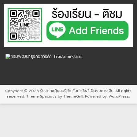
Copyright © 2026
รับจดทะเบียนบริษัท รับทำบัญชี ปิดงบการเงิน
. All rights
reserved. Theme
Spacious
by ThemeGrill. Powered by:
WordPress
.