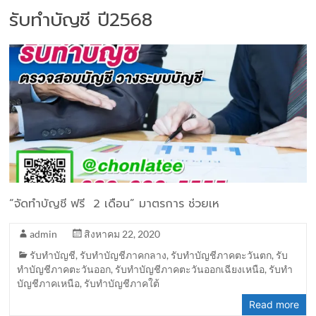
รับทำบัญชี ปี2568
“จัดทำบัญชี ฟรี 2 เดือน” มาตรการ ช่วยเห
admin
สิงหาคม 22, 2020
รับทำบัญชี
,
รับทำบัญชีภาคกลาง
,
รับทำบัญชีภาคตะวันตก
,
รับ
ทำบัญชีภาคตะวันออก
,
รับทำบัญชีภาคตะวันออกเฉียงเหนือ
,
รับทำ
บัญชีภาคเหนือ
,
รับทำบัญชีภาคใต้
Read more