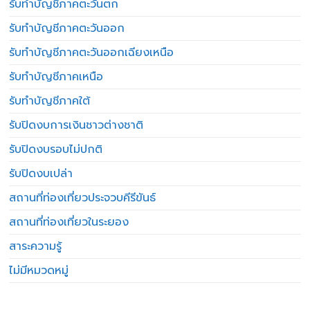
รับทำบัญชีภาคตะวันตก
รับทำบัญชีภาคตะวันออก
รับทำบัญชีภาคตะวันออกเฉียงเหนือ
รับทำบัญชีภาคเหนือ
รับทำบัญชีภาคใต้
รับปิดงบการเงินชาวต่างชาติ
รับปิดงบรอบไม่ปกติ
รับปิดงบเปล่า
สถานที่ท่องเที่ยวประจวบคีรีขันธ์
สถานที่ท่องเที่ยวในระยอง
สาระความรู้
ไม่มีหมวดหมู่