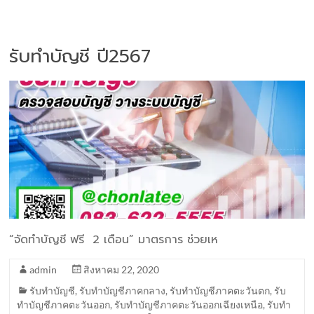
รับทำบัญชี ปี2567
“จัดทำบัญชี ฟรี 2 เดือน” มาตรการ ช่วยเห
admin
สิงหาคม 22, 2020
รับทำบัญชี
,
รับทำบัญชีภาคกลาง
,
รับทำบัญชีภาคตะวันตก
,
รับ
ทำบัญชีภาคตะวันออก
,
รับทำบัญชีภาคตะวันออกเฉียงเหนือ
,
รับทำ