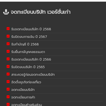
จดทะเบียนบริษัท เวอร์ชั่นเก่า
รับจดทะเบียนบริษัท ปี 2568
รับปิดงบการเงิน ปี 2567
รับทำบัญชี ปี 2568
รับยื่นภาษีบุคคลธรรมดา
รับจดทะเบียนบริษัท ปี 2566
รับปิดงบบริษัท ปี 2565
สาระควรรู้ก่อนจดทะเบียนบริษัท
จัดตั้งธุรกิจท่องเที่ยว
จดทะเบียนบริษัท
จดทะเบียนการค้า
จดทะเบียนห้างหุ้นส่วน