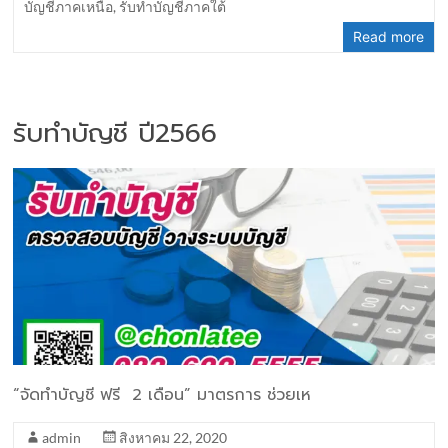
บัญชีภาคเหนือ
,
รับทำบัญชีภาคใต้
Read more
รับทำบัญชี ปี2566
“จัดทำบัญชี ฟรี 2 เดือน” มาตรการ ช่วยเห
admin
สิงหาคม 22, 2020