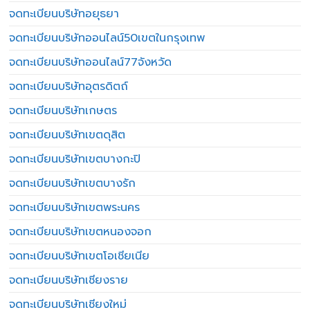
จดทะเบียนบริษัทอยุธยา
จดทะเบียนบริษัทออนไลน์50เขตในกรุงเทพ
จดทะเบียนบริษัทออนไลน์77จังหวัด
จดทะเบียนบริษัทอุตรดิตถ์
จดทะเบียนบริษัทเกษตร
จดทะเบียนบริษัทเขตดุสิต
จดทะเบียนบริษัทเขตบางกะปิ
จดทะเบียนบริษัทเขตบางรัก
จดทะเบียนบริษัทเขตพระนคร
จดทะเบียนบริษัทเขตหนองจอก
จดทะเบียนบริษัทเขตโอเชียเนีย
จดทะเบียนบริษัทเชียงราย
จดทะเบียนบริษัทเชียงใหม่