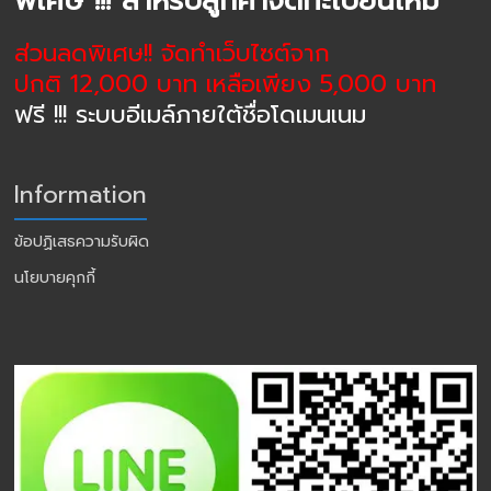
พิเศษ !!! สำหรับลูกค้าจดทะเบียนใหม่
ส่วนลดพิเศษ!! จัดทำเว็บไซต์จาก
ปกติ 12,000 บาท เหลือเพียง 5,000 บาท
ฟรี !!! ระบบอีเมล์ภายใต้ชื่อโดเมนเนม
Information
ข้อปฏิเสธความรับผิด
นโยบายคุกกี้