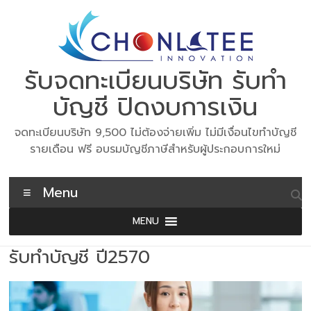
Skip
to
content
รับจดทะเบียนบริษัท รับทำ
บัญชี ปิดงบการเงิน
จดทะเบียนบริษัท 9,500 ไม่ต้องจ่ายเพิ่ม ไม่มีเงื่อนไขทำบัญชี
รายเดือน ฟรี อบรมบัญชีภาษีสำหรับผู้ประกอบการใหม่
Menu
MENU
รับทำบัญชี ปี2570