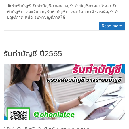
รับทำบัญชี
,
รับทำบัญชีภาคกลาง
,
รับทำบัญชีภาคตะวันตก
,
รับ
ทำบัญชีภาคตะวันออก
,
รับทำบัญชีภาคตะวันออกเฉียงเหนือ
,
รับทำ
บัญชีภาคเหนือ
,
รับทำบัญชีภาคใต้
Read more
รับทำบัญชี ปี2565
“จัดทำบัญชี ฟรี 2 เดือน” มาตรการ ช่วยเห