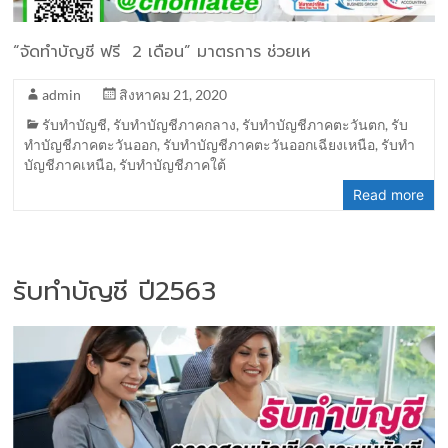
“จัดทำบัญชี ฟรี 2 เดือน” มาตรการ ช่วยเห
admin
สิงหาคม 21, 2020
รับทำบัญชี
,
รับทำบัญชีภาคกลาง
,
รับทำบัญชีภาคตะวันตก
,
รับ
ทำบัญชีภาคตะวันออก
,
รับทำบัญชีภาคตะวันออกเฉียงเหนือ
,
รับทำ
บัญชีภาคเหนือ
,
รับทำบัญชีภาคใต้
Read more
รับทำบัญชี ปี2563