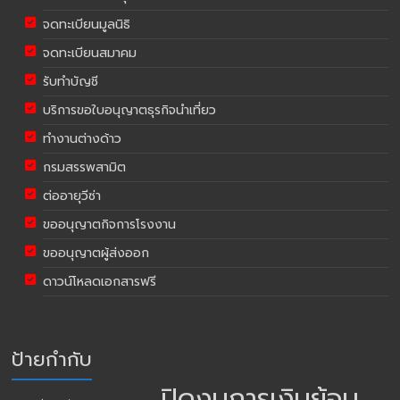
จดทะเบียนมูลนิธิ
จดทะเบียนสมาคม
รับทำบัญชี
บริการขอใบอนุญาตธุรกิจนำเที่ยว
ทำงานต่างด้าว
กรมสรรพสามิต
ต่ออายุวีซ่า
ขออนุญาตกิจการโรงงาน
ขออนุญาตผู้ส่งออก
ดาวน์โหลดเอกสารฟรี
ป้ายกำกับ
ปิดงบการเงินย้อน