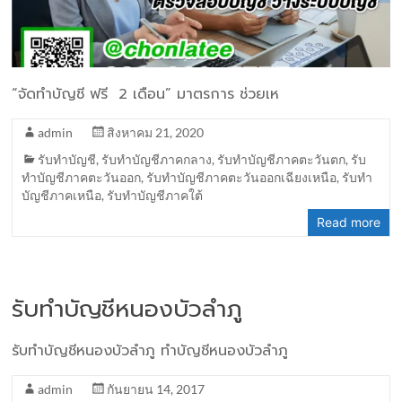
“จัดทำบัญชี ฟรี 2 เดือน” มาตรการ ช่วยเห
admin
สิงหาคม 21, 2020
รับทำบัญชี
,
รับทำบัญชีภาคกลาง
,
รับทำบัญชีภาคตะวันตก
,
รับ
ทำบัญชีภาคตะวันออก
,
รับทำบัญชีภาคตะวันออกเฉียงเหนือ
,
รับทำ
บัญชีภาคเหนือ
,
รับทำบัญชีภาคใต้
Read more
รับทำบัญชีหนองบัวลำภู
รับทำบัญชีหนองบัวลำภู ทำบัญชีหนองบัวลำภู
admin
กันยายน 14, 2017