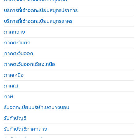
บริการที่เช่าจดทะเบียนสมุทรปราการ
บริการที่เช่าจดทะเบียนสมุทรสาคร
ภาคกลาง
ภาคตะวันตก
ภาคตะวันออก
ภาคตะวันออกเฉียงเหนือ
ภาคเหนือ
ภาคใต้
ภาษี
รับจดทะเบียนบริษัทเขตบางบอน
รับทำบัญชี
รับทำบัญชีภาคกลาง