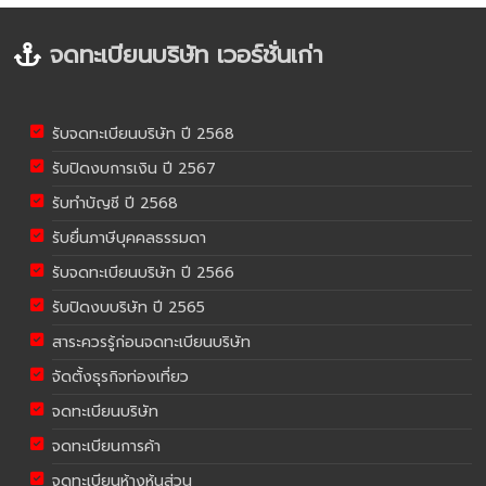
จดทะเบียนบริษัท เวอร์ชั่นเก่า
รับจดทะเบียนบริษัท ปี 2568
รับปิดงบการเงิน ปี 2567
รับทำบัญชี ปี 2568
รับยื่นภาษีบุคคลธรรมดา
รับจดทะเบียนบริษัท ปี 2566
รับปิดงบบริษัท ปี 2565
สาระควรรู้ก่อนจดทะเบียนบริษัท
จัดตั้งธุรกิจท่องเที่ยว
จดทะเบียนบริษัท
จดทะเบียนการค้า
จดทะเบียนห้างหุ้นส่วน