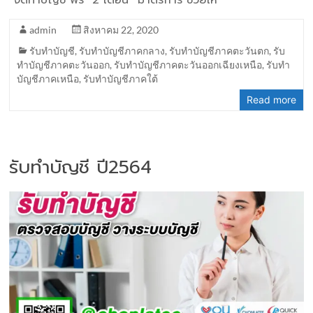
admin
สิงหาคม 22, 2020
รับทำบัญชี
,
รับทำบัญชีภาคกลาง
,
รับทำบัญชีภาคตะวันตก
,
รับ
ทำบัญชีภาคตะวันออก
,
รับทำบัญชีภาคตะวันออกเฉียงเหนือ
,
รับทำ
บัญชีภาคเหนือ
,
รับทำบัญชีภาคใต้
Read more
รับทำบัญชี ปี2564