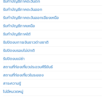
รับทำบัญชีภาคตะวันตก
รับทำบัญชีภาคตะวันออก
รับทำบัญชีภาคตะวันออกเฉียงเหนือ
รับทำบัญชีภาคเหนือ
รับทำบัญชีภาคใต้
รับปิดงบการเงินชาวต่างชาติ
รับปิดงบรอบไม่ปกติ
รับปิดงบเปล่า
สถานที่ท่องเที่ยวประจวบคีรีขันธ์
สถานที่ท่องเที่ยวในระยอง
สาระความรู้
ไม่มีหมวดหมู่