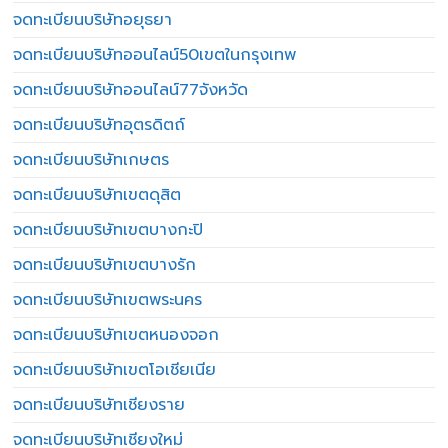
จดทะเบียนบริษัทอยุธยา
จดทะเบียนบริษัทออนไลน์50เขตในกรุงเทพ
จดทะเบียนบริษัทออนไลน์77จังหวัด
จดทะเบียนบริษัทอุตรดิตถ์
จดทะเบียนบริษัทเกษตร
จดทะเบียนบริษัทเขตดุสิต
จดทะเบียนบริษัทเขตบางกะปิ
จดทะเบียนบริษัทเขตบางรัก
จดทะเบียนบริษัทเขตพระนคร
จดทะเบียนบริษัทเขตหนองจอก
จดทะเบียนบริษัทเขตโอเชียเนีย
จดทะเบียนบริษัทเชียงราย
จดทะเบียนบริษัทเชียงใหม่