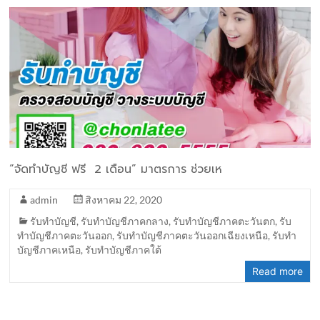
“จัดทำบัญชี ฟรี 2 เดือน” มาตรการ ช่วยเห
admin
สิงหาคม 22, 2020
รับทำบัญชี
,
รับทำบัญชีภาคกลาง
,
รับทำบัญชีภาคตะวันตก
,
รับ
ทำบัญชีภาคตะวันออก
,
รับทำบัญชีภาคตะวันออกเฉียงเหนือ
,
รับทำ
บัญชีภาคเหนือ
,
รับทำบัญชีภาคใต้
Read more