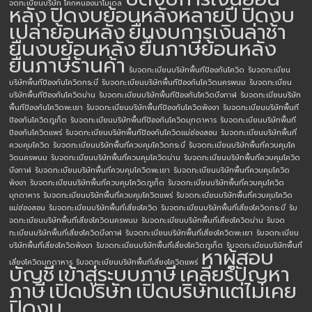
จดทะเบียนบริษัท โคกหนองนาโมเดล
หลัง
ปิดงบย้อนหลังหลายปี
ปิดงบ
เปล่าย้อนหลัง
ยื่นงบการเงินล่าช้า
ยื่นงบย้อนหลัง
ยื่นภาษีย้อนหลัง
ยื่นภาษีร้านค้า
รับจดทะเบียนบริษัทพื้นทีป้องกันโควิด
รับจดทะเบียน
บริษัทพื้นทีป้องกันโควิดกระบี่
รับจดทะเบียนบริษัทพื้นทีป้องกันโควิดนครพนม
รับจดทะเบียน
บริษัทพื้นทีป้องกันโควิดน่าน
รับจดทะเบียนบริษัทพื้นทีป้องกันโควิดบึงกาฬ
รับจดทะเบียนบริษัท
พื้นทีป้องกันโควิดพะเยา
รับจดทะเบียนบริษัทพื้นทีป้องกันโควิดพังงา
รับจดทะเบียนบริษัทพื้นที
ป้องกันโควิดภูเก็ต
รับจดทะเบียนบริษัทพื้นทีป้องกันโควิดมุกดาหาร
รับจดทะเบียนบริษัทพื้นที
ป้องกันโควิดแพร่
รับจดทะเบียนบริษัทพื้นทีป้องกันโควิดแม่ฮ่องสอน
รับจดทะเบียนบริษัทพื้นที่
ควบคุมโควิด
รับจดทะเบียนบริษัทพื้นที่ควบคุมโควิดกระบี่
รับจดทะเบียนบริษัทพื้นที่ควบคุมโค
วิดนครพนม
รับจดทะเบียนบริษัทพื้นที่ควบคุมโควิดน่าน
รับจดทะเบียนบริษัทพื้นที่ควบคุมโควิด
บึงกาฬ
รับจดทะเบียนบริษัทพื้นที่ควบคุมโควิดพะเยา
รับจดทะเบียนบริษัทพื้นที่ควบคุมโควิด
พังงา
รับจดทะเบียนบริษัทพื้นที่ควบคุมโควิดภูเก็ต
รับจดทะเบียนบริษัทพื้นที่ควบคุมโควิด
มุกดาหาร
รับจดทะเบียนบริษัทพื้นที่ควบคุมโควิดแพร่
รับจดทะเบียนบริษัทพื้นที่ควบคุมโควิด
แม่ฮ่องสอน
รับจดทะเบียนบริษัทพื้นที่เสี่ยงโควิด
รับจดทะเบียนบริษัทพื้นที่เสี่ยงโควิดกระบี่
รับ
จดทะเบียนบริษัทพื้นที่เสี่ยงโควิดนครพนม
รับจดทะเบียนบริษัทพื้นที่เสี่ยงโควิดน่าน
รับจด
ทะเบียนบริษัทพื้นที่เสี่ยงโควิดบึงกาฬ
รับจดทะเบียนบริษัทพื้นที่เสี่ยงโควิดพะเยา
รับจดทะเบียน
บริษัทพื้นที่เสี่ยงโควิดพังงา
รับจดทะเบียนบริษัทพื้นที่เสี่ยงโควิดภูเก็ต
รับจดทะเบียนบริษัทพื้นที่
หาผู้สอบ
เสี่ยงโควิดมุกดาหาร
รับจดทะเบียนบริษัทพื้นที่เสี่ยงโควิดแพร่
บัญชี
เข้าสู่ระบบภาษี
เคลียร์ปัญหา
ภาษี
เปิดบริษัท
เปิดบริษัทแต่ไม่เคย
ปิดงบ