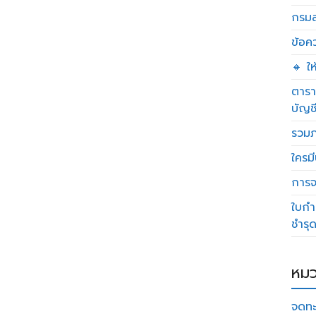
กรมส
ข้อค
🔸 ใ
ตารา
บัญช
รวมภ
ใครมี
การจด
ใบกำ
ชำรุ
หมว
จดทะ