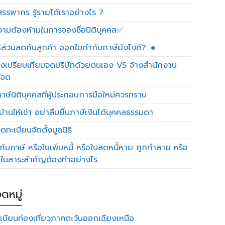
รรพากร รู้รายได้เราอย่างไร ?
วามต้องห้ามในการจองชื่อนิติบุคคล✅
ห้ส่วนลดกับลูกค้า ออกใบกำกับภาษียังไงดี? 🔸
งเปรียบเทียบจดบริษัทด้วยตนเอง VS จ้างสำนักงาน
ีจด
าษีนิติบุคคลที่ผู้ประกอบการมือใหม่ควรทราบ
บ้านให้เช่า อย่าลืมยื่นภาษีเงินได้บุคคลธรรมดา
ทะเบียนจัดตั้งมูลนิธิ
กับภาษี หรือใบเพิ่มหนี้ หรือใบลดหนี้หาย ถูกทำลาย หรือ
ดในสาระสำคัญต้องทำอย่างไร
ดหมู่
เบียนท่องเที่ยวภาคตะวันออกเฉียงเหนือ