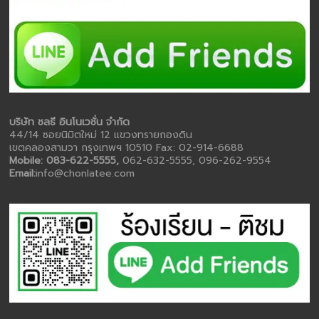
บริษัท ชลธี อินโนเวชั่น จำกัด
44/14 ซอยนิมิตใหม่ 12 แขวงทรายกองดิน
เขตคลองสามวา กรุงเทพฯ 10510 Fax: 02-914-6688
Mobile: 083-622-5555,
062-632-5555, 096-262-9554
Email:
info@chonlatee.com