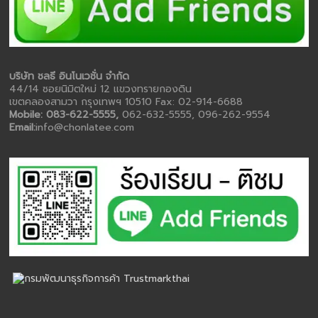
บริษัท ชลธี อินโนเวชั่น จำกัด
44/14 ซอยนิมิตใหม่ 12 แขวงทรายกองดิน
เขตคลองสามวา กรุงเทพฯ 10510 Fax: 02-914-6688
Mobile: 083-622-5555,
062-632-5555, 096-262-9554
Email:
info@chonlatee.com