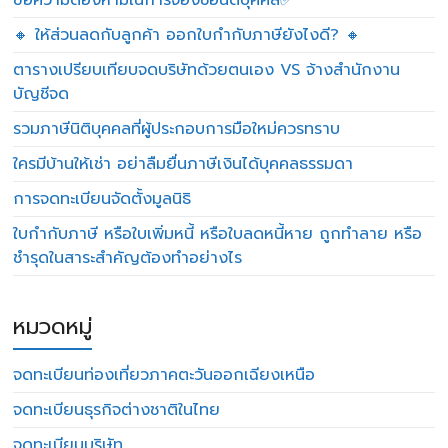
ข้อความต้องห้ามในการจองชื่อนิติบุคคล✅
🔸 ให้ส่วนลดกับลูกค้า ออกใบกำกับภาษียังไงดี? 🔸
ตารางเปรียบเทียบจดบริษัทด้วยตนเอง VS จ้างสำนักงาน
บัญชีจด
รวมภาษีนิติบุคคลที่ผู้ประกอบการมือใหม่ควรทราบ
ใครมีบ้านให้เช่า อย่าลืมยื่นภาษีเงินได้บุคคลธรรมดา
การจดทะเบียนจัดตั้งมูลนิธิ
ใบกำกับภาษี หรือใบเพิ่มหนี้ หรือใบลดหนี้หาย ถูกทำลาย หรือ
ชำรุดในสาระสำคัญต้องทำอย่างไร
หมวดหมู่
จดทะเบียนท่องเที่ยวภาคตะวันออกเฉียงเหนือ
จดทะเบียนธุรกิจต่างชาติในไทย
จดทะเบียนบริษัท