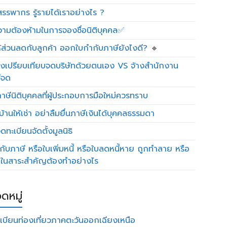
รรพากร รู้รายได้เราอย่างไร ?
วามต้องห้ามในการจองชื่อนิติบุคคล✅
ห้ส่วนลดกับลูกค้า ออกใบกำกับภาษียังไงดี? 🔸
งเปรียบเทียบจดบริษัทด้วยตนเอง VS จ้างสำนักงาน
ีจด
าษีนิติบุคคลที่ผู้ประกอบการมือใหม่ควรทราบ
บ้านให้เช่า อย่าลืมยื่นภาษีเงินได้บุคคลธรรมดา
ทะเบียนจัดตั้งมูลนิธิ
กับภาษี หรือใบเพิ่มหนี้ หรือใบลดหนี้หาย ถูกทำลาย หรือ
ดในสาระสำคัญต้องทำอย่างไร
ดหมู่
เบียนท่องเที่ยวภาคตะวันออกเฉียงเหนือ