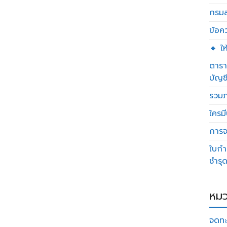
กรมส
ข้อค
🔸 ใ
ตารา
บัญช
รวมภ
ใครมี
การจด
ใบกำ
ชำรุ
หมว
จดทะ