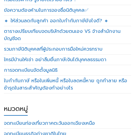
ข้อความต้องห้ามในการจองชื่อนิติบุคคล✅
🔸 ให้ส่วนลดกับลูกค้า ออกใบกำกับภาษียังไงดี? 🔸
ตารางเปรียบเทียบจดบริษัทด้วยตนเอง VS จ้างสำนักงาน
บัญชีจด
รวมภาษีนิติบุคคลที่ผู้ประกอบการมือใหม่ควรทราบ
ใครมีบ้านให้เช่า อย่าลืมยื่นภาษีเงินได้บุคคลธรรมดา
การจดทะเบียนจัดตั้งมูลนิธิ
ใบกำกับภาษี หรือใบเพิ่มหนี้ หรือใบลดหนี้หาย ถูกทำลาย หรือ
ชำรุดในสาระสำคัญต้องทำอย่างไร
หมวดหมู่
จดทะเบียนท่องเที่ยวภาคตะวันออกเฉียงเหนือ
จดทะเบียนธุรกิจต่างชาติในไทย