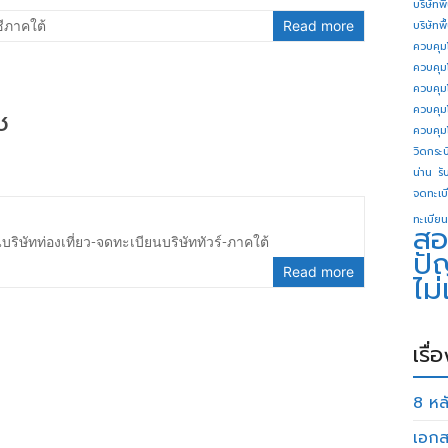
บริษัทพ
ีภาคใต้
Read more
บริษัทพ
ควบคุม
ควบคุม
ควบคุม
ควบคุม
ช
ควบคุม
วิดกระบี
น่าน
รั
จดทะเบี
ทะเบียน
สอ
ริษัทท่องเที่ยว-จดทะเบียนบริษัททัวร์-ภาคใต้
ปั
Read more
ไม
เรื่
8 หลั
เอกส