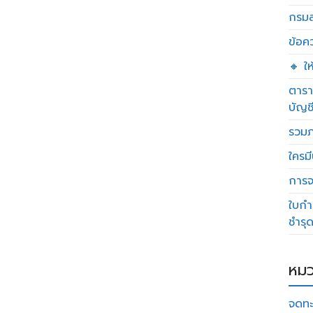
กรมส
ข้อค
🔸 ใ
ตารา
บัญช
รวมภ
ใครมี
การจด
ใบกำ
ชำรุ
หมว
จดทะ