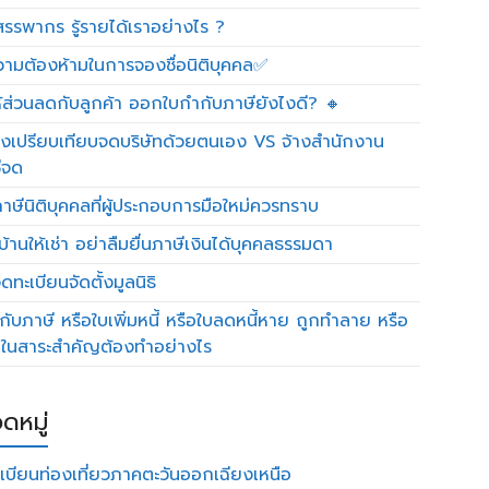
รรพากร รู้รายได้เราอย่างไร ?
วามต้องห้ามในการจองชื่อนิติบุคคล✅
ห้ส่วนลดกับลูกค้า ออกใบกำกับภาษียังไงดี? 🔸
งเปรียบเทียบจดบริษัทด้วยตนเอง VS จ้างสำนักงาน
ีจด
าษีนิติบุคคลที่ผู้ประกอบการมือใหม่ควรทราบ
บ้านให้เช่า อย่าลืมยื่นภาษีเงินได้บุคคลธรรมดา
ทะเบียนจัดตั้งมูลนิธิ
กับภาษี หรือใบเพิ่มหนี้ หรือใบลดหนี้หาย ถูกทำลาย หรือ
ดในสาระสำคัญต้องทำอย่างไร
ดหมู่
เบียนท่องเที่ยวภาคตะวันออกเฉียงเหนือ