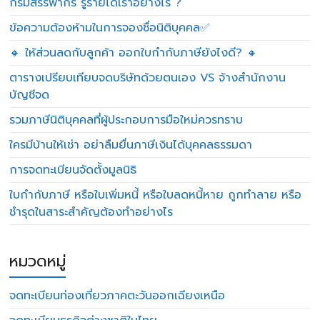
กรมสรรพากร รู้รายได้เราอย่างไร ?
ข้อความต้องห้ามในการจองชื่อนิติบุคคล✅
🔸 ให้ส่วนลดกับลูกค้า ออกใบกำกับภาษียังไงดี? 🔸
ตารางเปรียบเทียบจดบริษัทด้วยตนเอง VS จ้างสำนักงาน
บัญชีจด
รวมภาษีนิติบุคคลที่ผู้ประกอบการมือใหม่ควรทราบ
ใครมีบ้านให้เช่า อย่าลืมยื่นภาษีเงินได้บุคคลธรรมดา
การจดทะเบียนจัดตั้งมูลนิธิ
ใบกำกับภาษี หรือใบเพิ่มหนี้ หรือใบลดหนี้หาย ถูกทำลาย หรือ
ชำรุดในสาระสำคัญต้องทำอย่างไร
หมวดหมู่
จดทะเบียนท่องเที่ยวภาคตะวันออกเฉียงเหนือ