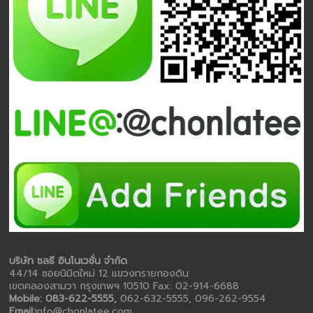
บริษัท ชลธี อินโนเวชั่น จำกัด
44/14 ซอยนิมิตใหม่ 12 แขวงทรายกองดิน
เขตคลองสามวา กรุงเทพฯ 10510 Fax: 02-914-6688
Mobile: 083-622-5555,
062-632-5555, 096-262-9554
Email:
info@chonlatee.com