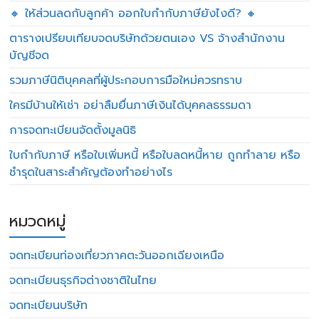
🔸 ให้ส่วนลดกับลูกค้า ออกใบกำกับภาษียังไงดี? 🔸
ตารางเปรียบเทียบจดบริษัทด้วยตนเอง VS จ้างสำนักงาน
บัญชีจด
รวมภาษีนิติบุคคลที่ผู้ประกอบการมือใหม่ควรทราบ
ใครมีบ้านให้เช่า อย่าลืมยื่นภาษีเงินได้บุคคลธรรมดา
การจดทะเบียนจัดตั้งมูลนิธิ
ใบกำกับภาษี หรือใบเพิ่มหนี้ หรือใบลดหนี้หาย ถูกทำลาย หรือ
ชำรุดในสาระสำคัญต้องทำอย่างไร
หมวดหมู่
จดทะเบียนท่องเที่ยวภาคตะวันออกเฉียงเหนือ
จดทะเบียนธุรกิจต่างชาติในไทย
จดทะเบียนบริษัท