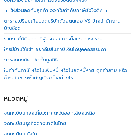
ข้อความต้องห้ามในการจองชื่อนิติบุคคล✅
🔸 ให้ส่วนลดกับลูกค้า ออกใบกำกับภาษียังไงดี? 🔸
ตารางเปรียบเทียบจดบริษัทด้วยตนเอง VS จ้างสำนักงาน
บัญชีจด
รวมภาษีนิติบุคคลที่ผู้ประกอบการมือใหม่ควรทราบ
ใครมีบ้านให้เช่า อย่าลืมยื่นภาษีเงินได้บุคคลธรรมดา
การจดทะเบียนจัดตั้งมูลนิธิ
ใบกำกับภาษี หรือใบเพิ่มหนี้ หรือใบลดหนี้หาย ถูกทำลาย หรือ
ชำรุดในสาระสำคัญต้องทำอย่างไร
หมวดหมู่
จดทะเบียนท่องเที่ยวภาคตะวันออกเฉียงเหนือ
จดทะเบียนธุรกิจต่างชาติในไทย
จดทะเบียนบริษัท