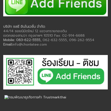
บริษัท ชลธี อินโนเวชั่น จำกัด
44/14 ซอยนิมิตใหม่ 12 แขวงทรายกองดิน
เขตคลองสามวา กรุงเทพฯ 10510 Fax: 02-914-6688
Mobile: 083-622-5555,
062-632-5555, 096-262-9554
Email:
info@chonlatee.com