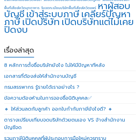
หาผู้สอบ
พื้นที่เสี่ยงโควิดมุกดาหาร
รับจดทะเบียนบริษัทพื้นที่เสี่ยงโควิดแพร่
บัญชี
เข้าสู่ระบบภาษี
เคลียร์ปัญหา
ภาษี
เปิดบริษัท
เปิดบริษัทแต่ไม่เคย
ปิดงบ
เรื่องล่าสุด
8 หลักการตั้งชื่อบริษัทยังไง ไม่ให้มีปัญหาทีหลัง
เอกสารที่ต้องส่งให้สำนักงานบัญชี
กรมสรรพากร รู้รายได้เราอย่างไร ?
ข้อความต้องห้ามในการจองชื่อนิติบุคคล✅
🔸 ให้ส่วนลดกับลูกค้า ออกใบกำกับภาษียังไงดี? 🔸
ตารางเปรียบเทียบจดบริษัทด้วยตนเอง VS จ้างสำนักงาน
บัญชีจด
รวมภาษีนิติบุคคลที่ผู้ประกอบการมือใหม่ควรทราบ