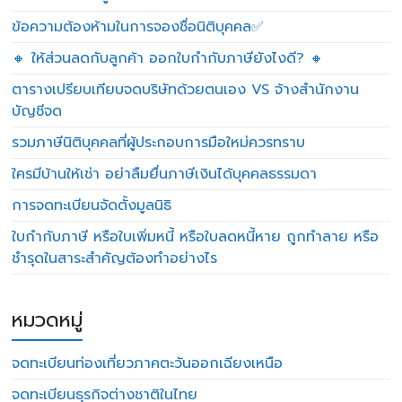
ข้อความต้องห้ามในการจองชื่อนิติบุคคล✅
🔸 ให้ส่วนลดกับลูกค้า ออกใบกำกับภาษียังไงดี? 🔸
ตารางเปรียบเทียบจดบริษัทด้วยตนเอง VS จ้างสำนักงาน
บัญชีจด
รวมภาษีนิติบุคคลที่ผู้ประกอบการมือใหม่ควรทราบ
ใครมีบ้านให้เช่า อย่าลืมยื่นภาษีเงินได้บุคคลธรรมดา
การจดทะเบียนจัดตั้งมูลนิธิ
ใบกำกับภาษี หรือใบเพิ่มหนี้ หรือใบลดหนี้หาย ถูกทำลาย หรือ
ชำรุดในสาระสำคัญต้องทำอย่างไร
หมวดหมู่
จดทะเบียนท่องเที่ยวภาคตะวันออกเฉียงเหนือ
จดทะเบียนธุรกิจต่างชาติในไทย