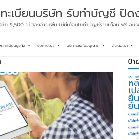
ทะเบียนบริษัท รับทำบัญชี ปิด
ิษัท 9,500 ไม่ต้องจ่ายเพิ่ม ไม่มีเงื่อนไขทำบัญชีรายเดือน ฟรี อบ
จดทะเบียนธุรกิจ
รับทำบัญชี
บริการขอใบอนุญาต
ติดต่อเรา
ท
ป้า
จดทะเบ
หล
เป
ยื
ยื่
บริษัทพื
บริษัทพ
บริษัทพ
บริษัทพื