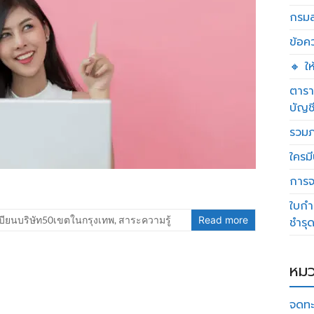
กรมส
ข้อค
🔸 ใ
ตารา
บัญช
รวมภ
ใครมี
การจด
ใบกำ
บียนบริษัท50เขตในกรุงเทพ
,
สาระความรู้
Read more
ชำรุ
หมว
จดทะ