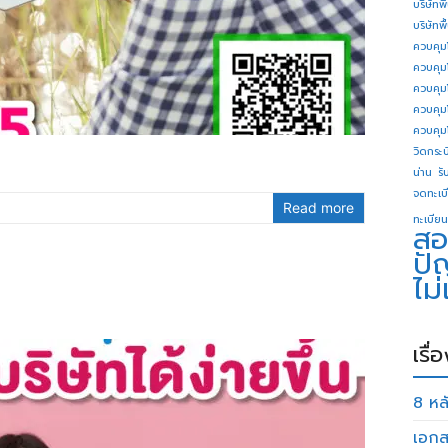
บริษัทพ
บริษัทพ
ควบคุม
ควบคุม
ควบคุม
ควบคุม
ควบคุม
วิดกระบี
น่าน
รั
จดทะเบี
Read more
ทะเบียน
สอ
ปั
ไม
เรื่
8 หลั
เอกส