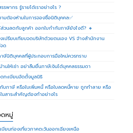
รรพากร รู้รายได้เราอย่างไร ?
วามต้องห้ามในการจองชื่อนิติบุคคล✅
ห้ส่วนลดกับลูกค้า ออกใบกำกับภาษียังไงดี? 🔸
งเปรียบเทียบจดบริษัทด้วยตนเอง VS จ้างสำนักงาน
ีจด
าษีนิติบุคคลที่ผู้ประกอบการมือใหม่ควรทราบ
บ้านให้เช่า อย่าลืมยื่นภาษีเงินได้บุคคลธรรมดา
ทะเบียนจัดตั้งมูลนิธิ
กับภาษี หรือใบเพิ่มหนี้ หรือใบลดหนี้หาย ถูกทำลาย หรือ
ดในสาระสำคัญต้องทำอย่างไร
ดหมู่
เบียนท่องเที่ยวภาคตะวันออกเฉียงเหนือ