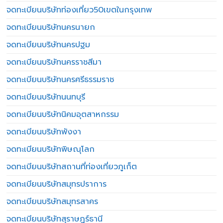
จดทะเบียนบริษัทท่องเที่ยว50เขตในกรุงเทพ
จดทะเบียนบริษัทนครนายก
จดทะเบียนบริษัทนครปฐม
จดทะเบียนบริษัทนครราชสีมา
จดทะเบียนบริษัทนครศรีธรรมราช
จดทะเบียนบริษัทนนทบุรี
จดทะเบียนบริษัทนิคมอุตสาหกรรม
จดทะเบียนบริษัทพังงา
จดทะเบียนบริษัทพิษณุโลก
จดทะเบียนบริษัทสถานที่ท่องเที่ยวภูเก็ต
จดทะเบียนบริษัทสมุทรปราการ
จดทะเบียนบริษัทสมุทรสาคร
จดทะเบียนบริษัทสุราษฎร์ธานี