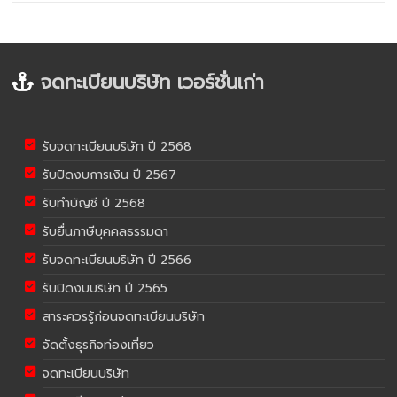
จดทะเบียนบริษัท เวอร์ชั่นเก่า
รับจดทะเบียนบริษัท ปี 2568
รับปิดงบการเงิน ปี 2567
รับทำบัญชี ปี 2568
รับยื่นภาษีบุคคลธรรมดา
รับจดทะเบียนบริษัท ปี 2566
รับปิดงบบริษัท ปี 2565
สาระควรรู้ก่อนจดทะเบียนบริษัท
จัดตั้งธุรกิจท่องเที่ยว
จดทะเบียนบริษัท