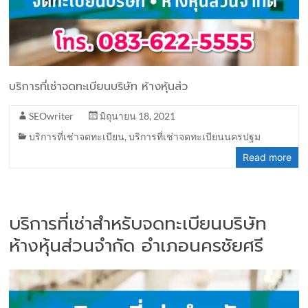
บริการที่เช่าจดทะเบียนบริษัท ห้างหุ้นส่ว
SEOwriter
มิถุนายน 18, 2021
บริการที่เช่าจดทะเบียน
,
บริการที่เช่าจดทะเบียนนครปฐม
Read more
บริการที่เช่าสำหรับจดทะเบียนบริษัท
ห้างหุ้นส่วนจำกัด อำเภอนครชัยศรี