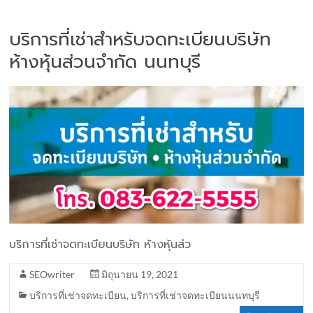
บริการที่เช่าสำหรับจดทะเบียนบริษัท
ห้างหุ้นส่วนจำกัด นนทบุรี
บริการที่เช่าจดทะเบียนบริษัท ห้างหุ้นส่ว
SEOwriter
มิถุนายน 19, 2021
บริการที่เช่าจดทะเบียน
,
บริการที่เช่าจดทะเบียนนนทบุรี