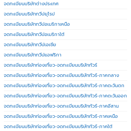
จดทะเบียนบริษัทต่างประเทศ
จดทะเบียนบริษัททวีปยุโรป
จดทะเบียนบริษัททวีปอเมริกาเหนือ
จดทะเบียนบริษัททวีปอเมริกาใต้
จดทะเบียนบริษัททวีปเอเชีย
จดทะเบียนบริษัททวีปแอฟริกา
จดทะเบียนบริษัทท่องเที่ยว-จดทะเบียนบริษัททัวร์
จดทะเบียนบริษัทท่องเที่ยว-จดทะเบียนบริษัททัวร์-ภาคกลาง
จดทะเบียนบริษัทท่องเที่ยว-จดทะเบียนบริษัททัวร์-ภาคตะวันตก
จดทะเบียนบริษัทท่องเที่ยว-จดทะเบียนบริษัททัวร์-ภาคตะวันออก
จดทะเบียนบริษัทท่องเที่ยว-จดทะเบียนบริษัททัวร์-ภาคอีสาน
จดทะเบียนบริษัทท่องเที่ยว-จดทะเบียนบริษัททัวร์-ภาคเหนือ
จดทะเบียนบริษัทท่องเที่ยว-จดทะเบียนบริษัททัวร์-ภาคใต้