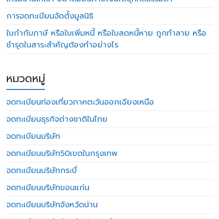
การจดทะเบียนจัดตั้งมูลนิธิ
ใบกำกับภาษี หรือใบเพิ่มหนี้ หรือใบลดหนี้หาย ถูกทำลาย หรือ
ชำรุดในสาระสำคัญต้องทำอย่างไร
หมวดหมู่
จดทะเบียนท่องเที่ยวภาคตะวันออกเฉียงเหนือ
จดทะเบียนธุรกิจต่างชาติในไทย
จดทะเบียนบริษัท
จดทะเบียนบริษัท50เขตในกรุงเทพ
จดทะเบียนบริษัทกระบี่
จดทะเบียนบริษัทขอนแก่น
จดทะเบียนบริษัทจังหวัดน่าน