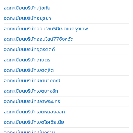
จดทะเบียนบริษัทสุโขทัย
จดทะเบียนบริษัทอยุธยา
จดทะเบียนบริษัทออนไลน์50เขตในกรุงเทพ
จดทะเบียนบริษัทออนไลน์77จังหวัด
จดทะเบียนบริษัทอุตรดิตถ์
จดทะเบียนบริษัทเกษตร
จดทะเบียนบริษัทเขตดุสิต
จดทะเบียนบริษัทเขตบางกะปิ
จดทะเบียนบริษัทเขตบางรัก
จดทะเบียนบริษัทเขตพระนคร
จดทะเบียนบริษัทเขตหนองจอก
จดทะเบียนบริษัทเขตโอเชียเนีย
จดทะเบียนบริษัทเชียงราย