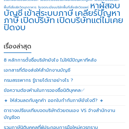
หาผู้สอบ
พื้นที่เสี่ยงโควิดมุกดาหาร
รับจดทะเบียนบริษัทพื้นที่เสี่ยงโควิดแพร่
บัญชี
เข้าสู่ระบบภาษี
เคลียร์ปัญหา
ภาษี
เปิดบริษัท
เปิดบริษัทแต่ไม่เคย
ปิดงบ
เรื่องล่าสุด
8 หลักการตั้งชื่อบริษัทยังไง ไม่ให้มีปัญหาทีหลัง
เอกสารที่ต้องส่งให้สำนักงานบัญชี
กรมสรรพากร รู้รายได้เราอย่างไร ?
ข้อความต้องห้ามในการจองชื่อนิติบุคคล✅
🔸 ให้ส่วนลดกับลูกค้า ออกใบกำกับภาษียังไงดี? 🔸
ตารางเปรียบเทียบจดบริษัทด้วยตนเอง VS จ้างสำนักงาน
บัญชีจด
รวมภาษีนิติบุคคลที่ผู้ประกอบการมือใหม่ควรทราบ