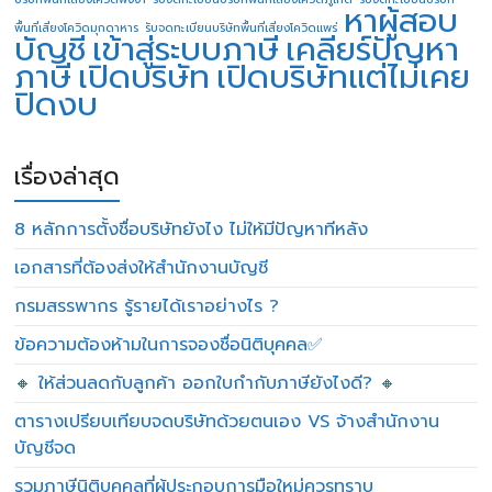
หาผู้สอบ
พื้นที่เสี่ยงโควิดมุกดาหาร
รับจดทะเบียนบริษัทพื้นที่เสี่ยงโควิดแพร่
บัญชี
เข้าสู่ระบบภาษี
เคลียร์ปัญหา
ภาษี
เปิดบริษัท
เปิดบริษัทแต่ไม่เคย
ปิดงบ
เรื่องล่าสุด
8 หลักการตั้งชื่อบริษัทยังไง ไม่ให้มีปัญหาทีหลัง
เอกสารที่ต้องส่งให้สำนักงานบัญชี
กรมสรรพากร รู้รายได้เราอย่างไร ?
ข้อความต้องห้ามในการจองชื่อนิติบุคคล✅
🔸 ให้ส่วนลดกับลูกค้า ออกใบกำกับภาษียังไงดี? 🔸
ตารางเปรียบเทียบจดบริษัทด้วยตนเอง VS จ้างสำนักงาน
บัญชีจด
รวมภาษีนิติบุคคลที่ผู้ประกอบการมือใหม่ควรทราบ