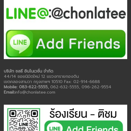
บริษัท ชลธี อินโนเวชั่น จำกัด
44/14 ซอยนิมิตใหม่ 12 แขวงทรายกองดิน
เขตคลองสามวา กรุงเทพฯ 10510 Fax: 02-914-6688
Mobile: 083-622-5555,
062-632-5555, 096-262-9554
Email:
info@chonlatee.com