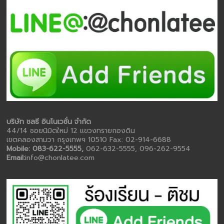
บริษัท ชลธี อินโนเวชั่น จำกัด
44/14 ซอยนิมิตใหม่ 12 แขวงทรายกองดิน
เขตคลองสามวา กรุงเทพฯ 10510 Fax: 02-914-6688
Mobile: 083-622-5555,
062-632-5555, 096-262-9554
Email:
info@chonlatee.com