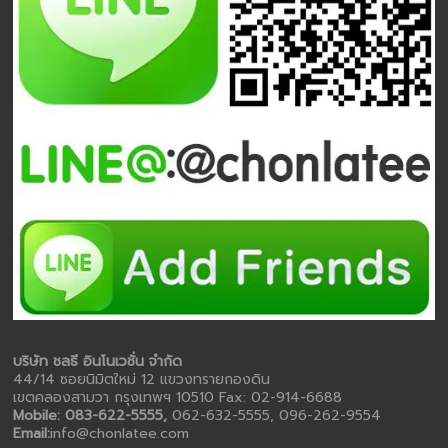
บริษัท ชลธี อินโนเวชั่น จำกัด
44/14 ซอยนิมิตใหม่ 12 แขวงทรายกองดิน
เขตคลองสามวา กรุงเทพฯ 10510 Fax: 02-914-6688
Mobile: 083-622-5555,
062-632-5555, 096-262-9554
Email:
info@chonlatee.com