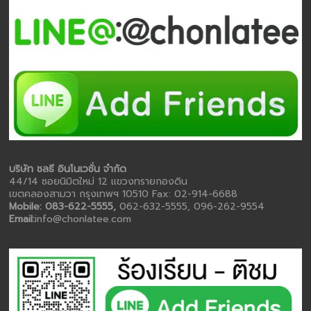
บริษัท ชลธี อินโนเวชั่น จำกัด
44/14 ซอยนิมิตใหม่ 12 แขวงทรายกองดิน
เขตคลองสามวา กรุงเทพฯ 10510 Fax: 02-914-6688
Mobile: 083-622-5555,
062-632-5555, 096-262-9554
Email:
info@chonlatee.com