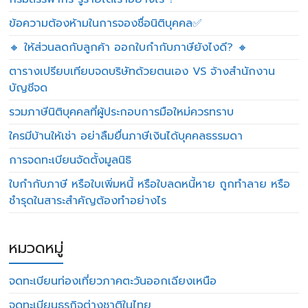
ข้อความต้องห้ามในการจองชื่อนิติบุคคล✅
🔸 ให้ส่วนลดกับลูกค้า ออกใบกำกับภาษียังไงดี? 🔸
ตารางเปรียบเทียบจดบริษัทด้วยตนเอง VS จ้างสำนักงาน
บัญชีจด
รวมภาษีนิติบุคคลที่ผู้ประกอบการมือใหม่ควรทราบ
ใครมีบ้านให้เช่า อย่าลืมยื่นภาษีเงินได้บุคคลธรรมดา
การจดทะเบียนจัดตั้งมูลนิธิ
ใบกำกับภาษี หรือใบเพิ่มหนี้ หรือใบลดหนี้หาย ถูกทำลาย หรือ
ชำรุดในสาระสำคัญต้องทำอย่างไร
หมวดหมู่
จดทะเบียนท่องเที่ยวภาคตะวันออกเฉียงเหนือ
จดทะเบียนธุรกิจต่างชาติในไทย