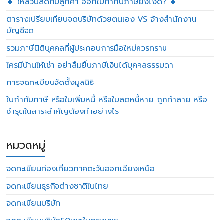
🔸 ให้ส่วนลดกับลูกค้า ออกใบกำกับภาษียังไงดี? 🔸
ตารางเปรียบเทียบจดบริษัทด้วยตนเอง VS จ้างสำนักงาน
บัญชีจด
รวมภาษีนิติบุคคลที่ผู้ประกอบการมือใหม่ควรทราบ
ใครมีบ้านให้เช่า อย่าลืมยื่นภาษีเงินได้บุคคลธรรมดา
การจดทะเบียนจัดตั้งมูลนิธิ
ใบกำกับภาษี หรือใบเพิ่มหนี้ หรือใบลดหนี้หาย ถูกทำลาย หรือ
ชำรุดในสาระสำคัญต้องทำอย่างไร
หมวดหมู่
จดทะเบียนท่องเที่ยวภาคตะวันออกเฉียงเหนือ
จดทะเบียนธุรกิจต่างชาติในไทย
จดทะเบียนบริษัท