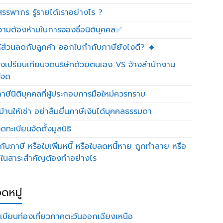
รรพากร รู้รายได้เราอย่างไร ?
วามต้องห้ามในการจองชื่อนิติบุคคล✅
ห้ส่วนลดกับลูกค้า ออกใบกำกับภาษียังไงดี? 🔸
งเปรียบเทียบจดบริษัทด้วยตนเอง VS จ้างสำนักงาน
ีจด
าษีนิติบุคคลที่ผู้ประกอบการมือใหม่ควรทราบ
บ้านให้เช่า อย่าลืมยื่นภาษีเงินได้บุคคลธรรมดา
ทะเบียนจัดตั้งมูลนิธิ
กับภาษี หรือใบเพิ่มหนี้ หรือใบลดหนี้หาย ถูกทำลาย หรือ
ดในสาระสำคัญต้องทำอย่างไร
ดหมู่
เบียนท่องเที่ยวภาคตะวันออกเฉียงเหนือ