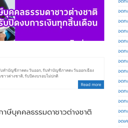
จดทะ
จดทะ
จดทะ
จดทะ
จดทะ
จดทะ
จดทะ
รับทำบัญชีภาคตะวันออก
,
รับทำบัญชีภาคตะวันออกเฉียง
จดทะ
นชาวต่างชาติ
,
รับปิดงบรอบไม่ปกติ
จดทะ
Read more
จดทะ
จดทะ
่นภาษีบุคคลธรรมดาชาวต่างชาติ
จดทะ
จดเค