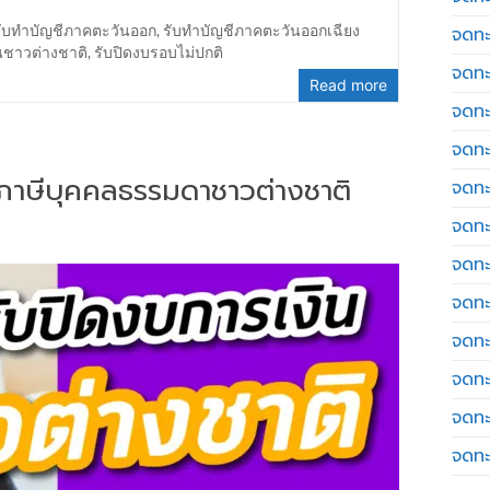
รับทำบัญชีภาคตะวันออก
,
รับทำบัญชีภาคตะวันออกเฉียง
จดทะ
นชาวต่างชาติ
,
รับปิดงบรอบไม่ปกติ
จดทะ
Read more
จดทะ
จดทะเ
่นภาษีบุคคลธรรมดาชาวต่างชาติ
จดทะ
จดทะ
จดทะ
จดทะ
จดทะ
จดทะ
จดทะ
จดทะ