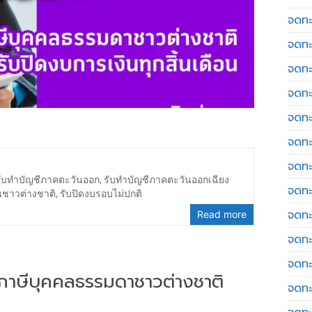
จดทะเ
จดทะ
จดทะ
จดทะ
จดทะ
จดทะเ
จดทะ
รับทำบัญชีภาคตะวันออก
,
รับทำบัญชีภาคตะวันออกเฉียง
จดทะ
นชาวต่างชาติ
,
รับปิดงบรอบไม่ปกติ
จดทะ
Read more
จดทะ
จดทะ
่นภาษีบุคคลธรรมดาชาวต่างชาติ
จดทะ