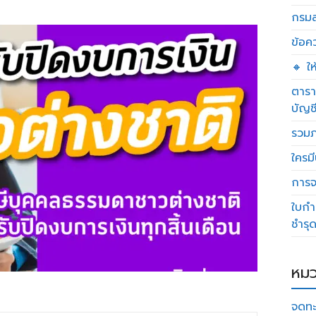
กรมส
ข้อค
🔸 ใ
ตารา
บัญช
รวมภ
ใครมี
การจด
ใบกำ
ชำรุ
หมว
จดทะ