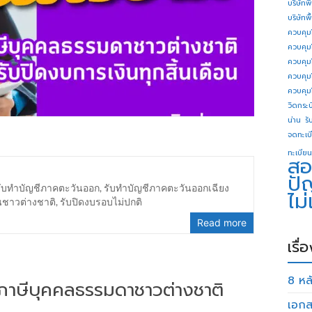
บริษัทพ
บริษัทพ
ควบคุม
ควบคุม
ควบคุม
ควบคุม
ควบคุม
วิดกระบี
น่าน
รั
จดทะเบี
ทะเบียน
สอ
ปั
รับทำบัญชีภาคตะวันออก
,
รับทำบัญชีภาคตะวันออกเฉียง
ไม
นชาวต่างชาติ
,
รับปิดงบรอบไม่ปกติ
Read more
เรื่
8 หลั
่นภาษีบุคคลธรรมดาชาวต่างชาติ
เอกส