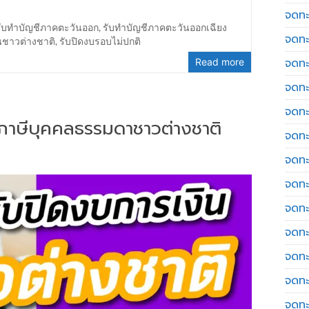
จดทะ
รับทำบัญชีภาคตะวันออก
,
รับทำบัญชีภาคตะวันออกเฉียง
จดทะ
นชาวต่างชาติ
,
รับปิดงบรอบไม่ปกติ
จดทะ
Read more
จดทะเ
จดทะ
่นภาษีบุคคลธรรมดาชาวต่างชาติ
จดทะ
จดทะ
จดทะเ
จดทะเ
จดทะ
จดทะ
จดทะ
จดทะ