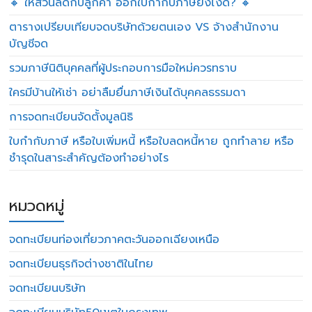
🔸 ให้ส่วนลดกับลูกค้า ออกใบกำกับภาษียังไงดี? 🔸
ตารางเปรียบเทียบจดบริษัทด้วยตนเอง VS จ้างสำนักงาน
บัญชีจด
รวมภาษีนิติบุคคลที่ผู้ประกอบการมือใหม่ควรทราบ
ใครมีบ้านให้เช่า อย่าลืมยื่นภาษีเงินได้บุคคลธรรมดา
การจดทะเบียนจัดตั้งมูลนิธิ
ใบกำกับภาษี หรือใบเพิ่มหนี้ หรือใบลดหนี้หาย ถูกทำลาย หรือ
ชำรุดในสาระสำคัญต้องทำอย่างไร
หมวดหมู่
จดทะเบียนท่องเที่ยวภาคตะวันออกเฉียงเหนือ
จดทะเบียนธุรกิจต่างชาติในไทย
จดทะเบียนบริษัท