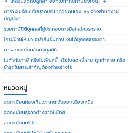
🔸 ให้ส่วนลดกับลูกค้า ออกใบกำกับภาษียังไงดี? 🔸
ตารางเปรียบเทียบจดบริษัทด้วยตนเอง VS จ้างสำนักงาน
บัญชีจด
รวมภาษีนิติบุคคลที่ผู้ประกอบการมือใหม่ควรทราบ
ใครมีบ้านให้เช่า อย่าลืมยื่นภาษีเงินได้บุคคลธรรมดา
การจดทะเบียนจัดตั้งมูลนิธิ
ใบกำกับภาษี หรือใบเพิ่มหนี้ หรือใบลดหนี้หาย ถูกทำลาย หรือ
ชำรุดในสาระสำคัญต้องทำอย่างไร
หมวดหมู่
จดทะเบียนท่องเที่ยวภาคตะวันออกเฉียงเหนือ
จดทะเบียนธุรกิจต่างชาติในไทย
จดทะเบียนบริษัท