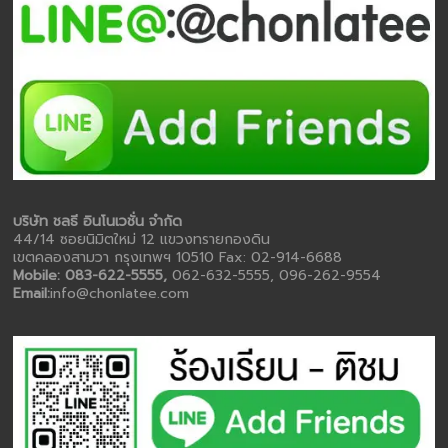
บริษัท ชลธี อินโนเวชั่น จำกัด
44/14 ซอยนิมิตใหม่ 12 แขวงทรายกองดิน
เขตคลองสามวา กรุงเทพฯ 10510 Fax: 02-914-6688
Mobile: 083-622-5555,
062-632-5555, 096-262-9554
Email:
info@chonlatee.com