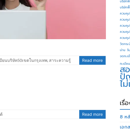
บริษัทพ
บริษัทพ
ควบคุม
ควบคุม
ควบคุม
ควบคุม
ควบคุม
วิดกระบี
น่าน
รั
จดทะเบี
บียนบริษัท50เขตในกรุงเทพ
,
สาระความรู้
Read more
ทะเบียน
สอ
ปั
ไม
เรื่
ต้
Read more
8 หลั
เอกส