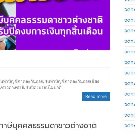
จดทะ
จดทะ
จดทะ
จดทะเ
จดทะ
จดทะ
จดทะ
รับทำบัญชีภาคตะวันออก
,
รับทำบัญชีภาคตะวันออกเฉียง
จดทะ
นชาวต่างชาติ
,
รับปิดงบรอบไม่ปกติ
จดทะ
Read more
จดทะ
จดทะ
่นภาษีบุคคลธรรมดาชาวต่างชาติ
จดทะ