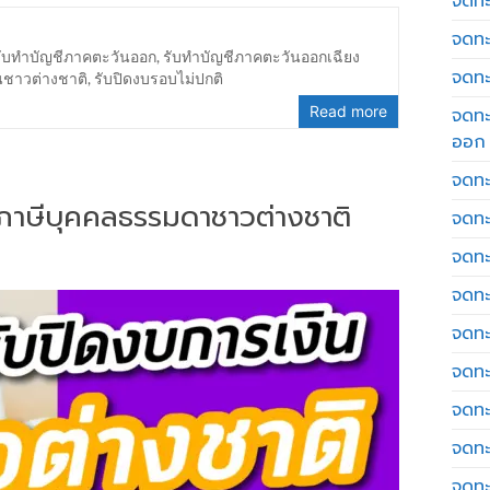
จดทะเ
จดทะ
รับทำบัญชีภาคตะวันออก
,
รับทำบัญชีภาคตะวันออกเฉียง
จดทะ
นชาวต่างชาติ
,
รับปิดงบรอบไม่ปกติ
Read more
จดทะ
ออก
จดทะ
่นภาษีบุคคลธรรมดาชาวต่างชาติ
จดทะ
จดทะเ
จดทะ
จดทะ
จดทะ
จดทะ
จดทะ
จดทะ