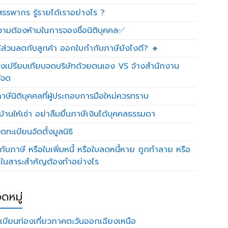
รรพากร รู้รายได้เราอย่างไร ?
วามต้องห้ามในการจองชื่อนิติบุคคล✅
ห้ส่วนลดกับลูกค้า ออกใบกำกับภาษียังไงดี? 🔸
งเปรียบเทียบจดบริษัทด้วยตนเอง VS จ้างสำนักงาน
ีจด
าษีนิติบุคคลที่ผู้ประกอบการมือใหม่ควรทราบ
บ้านให้เช่า อย่าลืมยื่นภาษีเงินได้บุคคลธรรมดา
ทะเบียนจัดตั้งมูลนิธิ
กับภาษี หรือใบเพิ่มหนี้ หรือใบลดหนี้หาย ถูกทำลาย หรือ
ดในสาระสำคัญต้องทำอย่างไร
ดหมู่
เบียนท่องเที่ยวภาคตะวันออกเฉียงเหนือ