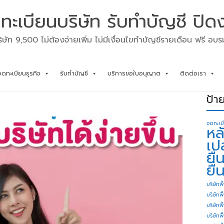
ทะเบียนบริษัท รับทำบัญชี ปิด
ิษัท 9,500 ไม่ต้องจ่ายเพิ่ม ไม่มีเงื่อนไขทำบัญชีรายเดือน ฟรี อบ
จดทะเบียนธุรกิจ
รับทำบัญชี
บริการขอใบอนุญาต
ติดต่อเรา
ป้า
จดทะเบ
หล
เป
ยื
ยื่
บริษัทพื
บริษัทพ
บริษัทพ
บริษัทพื