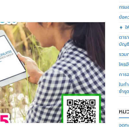
กรมส
ข้อค
🔸 ใ
ตารา
บัญช
รวมภ
ใครมี
การจด
ใบกำ
ชำรุ
หมว
จดทะ