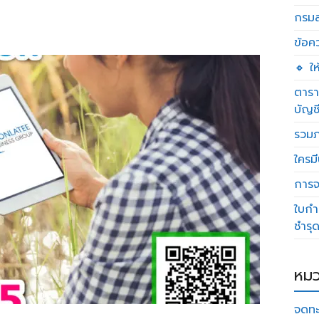
กรมส
ข้อค
🔸 ใ
ตารา
บัญช
รวมภ
ใครมี
การจด
ใบกำ
ชำรุ
หมว
จดทะ