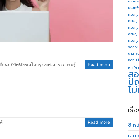
บริษัทพ
บริษัทพ
ควบคุม
ควบคุม
ควบคุม
ควบคุม
ควบคุม
วิดกระบี
น่าน
รั
จดทะเบี
บียนบริษัท50เขตในกรุงเทพ
,
สาระความรู้
Read more
ทะเบียน
สอ
ปั
ไม
เรื่
ต้
Read more
8 หลั
เอกส