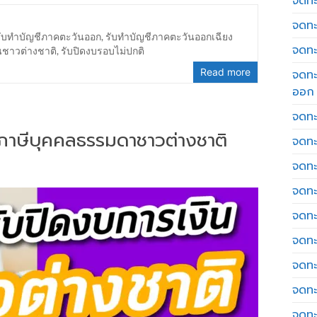
จดทะเ
จดทะ
รับทำบัญชีภาคตะวันออก
,
รับทำบัญชีภาคตะวันออกเฉียง
จดทะ
นชาวต่างชาติ
,
รับปิดงบรอบไม่ปกติ
Read more
จดทะ
ออก
จดทะ
่นภาษีบุคคลธรรมดาชาวต่างชาติ
จดทะ
จดทะเ
จดทะ
จดทะ
จดทะ
จดทะ
จดทะ
จดทะ