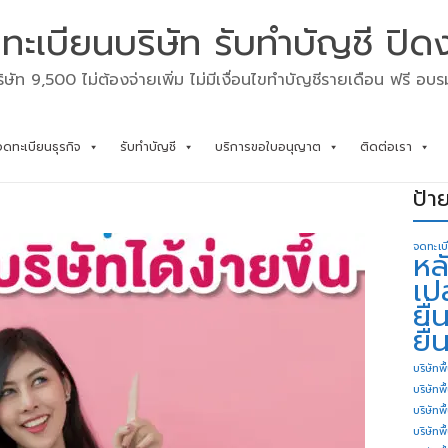
ทะเบียนบริษัท รับทำบัญชี ปิด
ิษัท 9,500 ไม่ต้องจ่ายเพิ่ม ไม่มีเงื่อนไขทำบัญชีรายเดือน ฟรี อบ
จดทะเบียนธุรกิจ
รับทำบัญชี
บริการขอใบอนุญาต
ติดต่อเรา
ป้า
จดทะเบ
หล
เป
ยื
ยื่
บริษัทพื
บริษัทพ
บริษัทพ
บริษัทพื