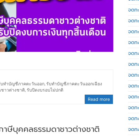
จดทะ
จดทะ
จดทะ
จดทะเ
จดทะ
จดทะ
จดทะ
รับทำบัญชีภาคตะวันออก
,
รับทำบัญชีภาคตะวันออกเฉียง
จดทะ
นชาวต่างชาติ
,
รับปิดงบรอบไม่ปกติ
จดทะ
Read more
จดทะ
จดทะ
่นภาษีบุคคลธรรมดาชาวต่างชาติ
จดทะ