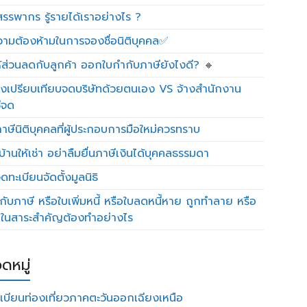
รรพากร รู้รายได้เราอย่างไร ?
วามต้องห้ามในการจองชื่อนิติบุคคล✅
ห้ส่วนลดกับลูกค้า ออกใบกำกับภาษียังไงดี? 🔸
งเปรียบเทียบจดบริษัทด้วยตนเอง VS จ้างสำนักงาน
ีจด
าษีนิติบุคคลที่ผู้ประกอบการมือใหม่ควรทราบ
บ้านให้เช่า อย่าลืมยื่นภาษีเงินได้บุคคลธรรมดา
ทะเบียนจัดตั้งมูลนิธิ
กับภาษี หรือใบเพิ่มหนี้ หรือใบลดหนี้หาย ถูกทำลาย หรือ
ดในสาระสำคัญต้องทำอย่างไร
ดหมู่
เบียนท่องเที่ยวภาคตะวันออกเฉียงเหนือ