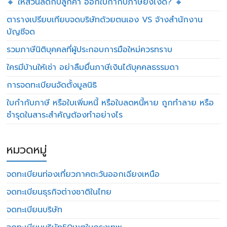
🔸 ให้ส่วนลดกับลูกค้า ออกใบกำกับภาษียังไงดี? 🔸
ตารางเปรียบเทียบจดบริษัทด้วยตนเอง VS จ้างสำนักงาน
บัญชีจด
รวมภาษีนิติบุคคลที่ผู้ประกอบการมือใหม่ควรทราบ
ใครมีบ้านให้เช่า อย่าลืมยื่นภาษีเงินได้บุคคลธรรมดา
การจดทะเบียนจัดตั้งมูลนิธิ
ใบกำกับภาษี หรือใบเพิ่มหนี้ หรือใบลดหนี้หาย ถูกทำลาย หรือ
ชำรุดในสาระสำคัญต้องทำอย่างไร
หมวดหมู่
จดทะเบียนท่องเที่ยวภาคตะวันออกเฉียงเหนือ
จดทะเบียนธุรกิจต่างชาติในไทย
จดทะเบียนบริษัท