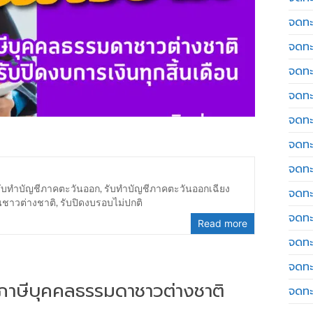
จดทะ
จดทะ
จดทะ
จดทะเ
จดทะ
จดทะ
จดทะ
รับทำบัญชีภาคตะวันออก
,
รับทำบัญชีภาคตะวันออกเฉียง
จดทะ
นชาวต่างชาติ
,
รับปิดงบรอบไม่ปกติ
จดทะ
Read more
จดทะ
จดทะ
่นภาษีบุคคลธรรมดาชาวต่างชาติ
จดทะ