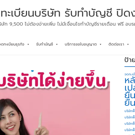
ทะเบียนบริษัท รับทำบัญชี ปิด
ิษัท 9,500 ไม่ต้องจ่ายเพิ่ม ไม่มีเงื่อนไขทำบัญชีรายเดือน ฟรี อบ
จดทะเบียนธุรกิจ
รับทำบัญชี
บริการขอใบอนุญาต
ติดต่อเรา
ป้า
จดทะเบ
หล
เป
ยื
ยื่
บริษัทพื
บริษัทพ
บริษัทพ
บริษัทพื