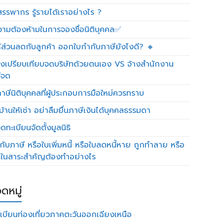
รรพากร รู้รายได้เราอย่างไร ?
วามต้องห้ามในการจองชื่อนิติบุคคล✅
ห้ส่วนลดกับลูกค้า ออกใบกำกับภาษียังไงดี? 🔸
งเปรียบเทียบจดบริษัทด้วยตนเอง VS จ้างสำนักงาน
ีจด
าษีนิติบุคคลที่ผู้ประกอบการมือใหม่ควรทราบ
บ้านให้เช่า อย่าลืมยื่นภาษีเงินได้บุคคลธรรมดา
ทะเบียนจัดตั้งมูลนิธิ
กับภาษี หรือใบเพิ่มหนี้ หรือใบลดหนี้หาย ถูกทำลาย หรือ
ดในสาระสำคัญต้องทำอย่างไร
ดหมู่
เบียนท่องเที่ยวภาคตะวันออกเฉียงเหนือ