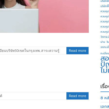
บริษัทพ
บริษัทพ
ควบคุม
ควบคุม
ควบคุม
ควบคุม
ควบคุม
วิดกระบี
น่าน
รั
จดทะเบี
บียนบริษัท50เขตในกรุงเทพ
,
สาระความรู้
Read more
ทะเบียน
สอ
ปั
ไม
เรื่
ต้
Read more
8 หลั
เอกส