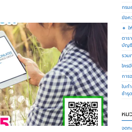
กรมส
ข้อค
🔸 ใ
ตารา
บัญช
รวมภ
ใครมี
การจด
ใบกำ
ชำรุ
หมว
จดทะ