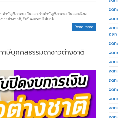
จดทะเ
จดทะ
รับทำบัญชีภาคตะวันออก
,
รับทำบัญชีภาคตะวันออกเฉียง
จดทะ
นชาวต่างชาติ
,
รับปิดงบรอบไม่ปกติ
Read more
จดทะ
ออก
จดทะ
่นภาษีบุคคลธรรมดาชาวต่างชาติ
จดทะ
จดทะเ
จดทะ
จดทะ
จดทะ
จดทะ
จดทะ
จดทะ