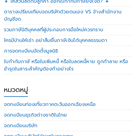
🔸 ให้ส่วนลดกับลูกค้า ออกใบกำกับภาษียังไงดี? 🔸
ตารางเปรียบเทียบจดบริษัทด้วยตนเอง VS จ้างสำนักงาน
บัญชีจด
รวมภาษีนิติบุคคลที่ผู้ประกอบการมือใหม่ควรทราบ
ใครมีบ้านให้เช่า อย่าลืมยื่นภาษีเงินได้บุคคลธรรมดา
การจดทะเบียนจัดตั้งมูลนิธิ
ใบกำกับภาษี หรือใบเพิ่มหนี้ หรือใบลดหนี้หาย ถูกทำลาย หรือ
ชำรุดในสาระสำคัญต้องทำอย่างไร
หมวดหมู่
จดทะเบียนท่องเที่ยวภาคตะวันออกเฉียงเหนือ
จดทะเบียนธุรกิจต่างชาติในไทย
จดทะเบียนบริษัท