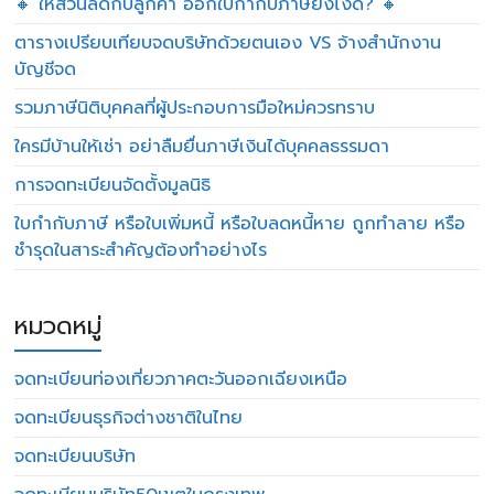
🔸 ให้ส่วนลดกับลูกค้า ออกใบกำกับภาษียังไงดี? 🔸
ตารางเปรียบเทียบจดบริษัทด้วยตนเอง VS จ้างสำนักงาน
บัญชีจด
รวมภาษีนิติบุคคลที่ผู้ประกอบการมือใหม่ควรทราบ
ใครมีบ้านให้เช่า อย่าลืมยื่นภาษีเงินได้บุคคลธรรมดา
การจดทะเบียนจัดตั้งมูลนิธิ
ใบกำกับภาษี หรือใบเพิ่มหนี้ หรือใบลดหนี้หาย ถูกทำลาย หรือ
ชำรุดในสาระสำคัญต้องทำอย่างไร
หมวดหมู่
จดทะเบียนท่องเที่ยวภาคตะวันออกเฉียงเหนือ
จดทะเบียนธุรกิจต่างชาติในไทย
จดทะเบียนบริษัท