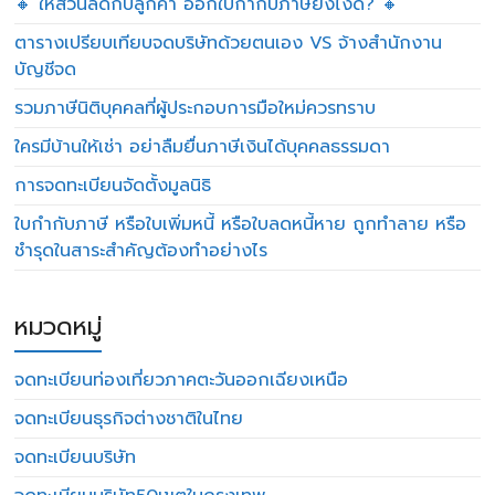
🔸 ให้ส่วนลดกับลูกค้า ออกใบกำกับภาษียังไงดี? 🔸
ตารางเปรียบเทียบจดบริษัทด้วยตนเอง VS จ้างสำนักงาน
บัญชีจด
รวมภาษีนิติบุคคลที่ผู้ประกอบการมือใหม่ควรทราบ
ใครมีบ้านให้เช่า อย่าลืมยื่นภาษีเงินได้บุคคลธรรมดา
การจดทะเบียนจัดตั้งมูลนิธิ
ใบกำกับภาษี หรือใบเพิ่มหนี้ หรือใบลดหนี้หาย ถูกทำลาย หรือ
ชำรุดในสาระสำคัญต้องทำอย่างไร
หมวดหมู่
จดทะเบียนท่องเที่ยวภาคตะวันออกเฉียงเหนือ
จดทะเบียนธุรกิจต่างชาติในไทย
จดทะเบียนบริษัท