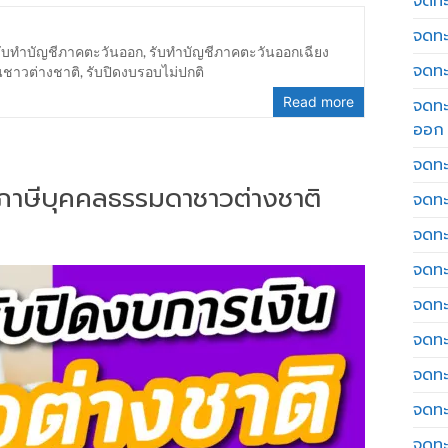
จดทะเ
จดทะ
รับทำบัญชีภาคตะวันออก
,
รับทำบัญชีภาคตะวันออกเฉียง
จดทะ
นชาวต่างชาติ
,
รับปิดงบรอบไม่ปกติ
Read more
จดทะ
ออก
จดทะ
่นภาษีบุคคลธรรมดาชาวต่างชาติ
จดทะ
จดทะเ
จดทะ
จดทะ
จดทะ
จดทะ
จดทะ
จดทะ