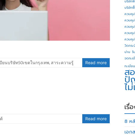
บริษัทพ
บริษัทพ
ควบคุม
ควบคุม
ควบคุม
ควบคุม
ควบคุม
วิดกระบี
น่าน
รั
จดทะเบี
บียนบริษัท50เขตในกรุงเทพ
,
สาระความรู้
Read more
ทะเบียน
สอ
ปั
ไม
เรื่
ต้
Read more
8 หลั
เอกส