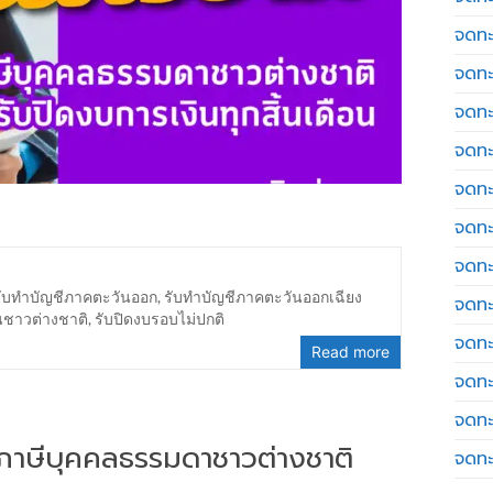
จดทะ
จดทะ
จดทะ
จดทะเ
จดทะ
จดทะ
จดทะ
รับทำบัญชีภาคตะวันออก
,
รับทำบัญชีภาคตะวันออกเฉียง
จดทะ
นชาวต่างชาติ
,
รับปิดงบรอบไม่ปกติ
จดทะ
Read more
จดทะ
จดทะ
่นภาษีบุคคลธรรมดาชาวต่างชาติ
จดทะ