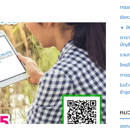
กรมส
ข้อค
🔸 ใ
ตารา
บัญช
รวมภ
ใครมี
การจด
ใบกำ
ชำรุ
หมว
จดทะ