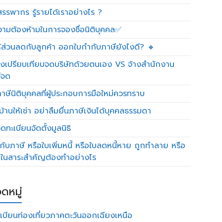
รรพากร รู้รายได้เราอย่างไร ?
วามต้องห้ามในการจองชื่อนิติบุคคล✅
ห้ส่วนลดกับลูกค้า ออกใบกำกับภาษียังไงดี? 🔸
งเปรียบเทียบจดบริษัทด้วยตนเอง VS จ้างสำนักงาน
ีจด
าษีนิติบุคคลที่ผู้ประกอบการมือใหม่ควรทราบ
บ้านให้เช่า อย่าลืมยื่นภาษีเงินได้บุคคลธรรมดา
ทะเบียนจัดตั้งมูลนิธิ
กับภาษี หรือใบเพิ่มหนี้ หรือใบลดหนี้หาย ถูกทำลาย หรือ
ดในสาระสำคัญต้องทำอย่างไร
ดหมู่
เบียนท่องเที่ยวภาคตะวันออกเฉียงเหนือ