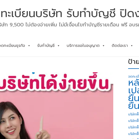
ทะเบียนบริษัท รับทำบัญชี ปิด
ิษัท 9,500 ไม่ต้องจ่ายเพิ่ม ไม่มีเงื่อนไขทำบัญชีรายเดือน ฟรี อบ
จดทะเบียนธุรกิจ
รับทำบัญชี
บริการขอใบอนุญาต
ติดต่อเรา
ป้า
จดทะเบ
หล
เป
ยื
ยื่
บริษัทพื
บริษัทพ
บริษัทพ
บริษัทพื