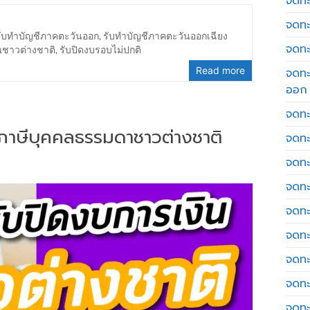
จดทะเ
จดทะ
รับทำบัญชีภาคตะวันออก
,
รับทำบัญชีภาคตะวันออกเฉียง
จดทะ
นชาวต่างชาติ
,
รับปิดงบรอบไม่ปกติ
Read more
จดทะ
ออก
จดทะ
่นภาษีบุคคลธรรมดาชาวต่างชาติ
จดทะ
จดทะเ
จดทะ
จดทะ
จดทะ
จดทะ
จดทะ
จดทะ