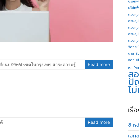
บริษัทพ
บริษัทพ
ควบคุม
ควบคุม
ควบคุม
ควบคุม
ควบคุม
วิดกระบี
น่าน
รั
จดทะเบี
บียนบริษัท50เขตในกรุงเทพ
,
สาระความรู้
Read more
ทะเบียน
สอ
ปั
ไม
เรื่
ต้
Read more
8 หลั
เอกส