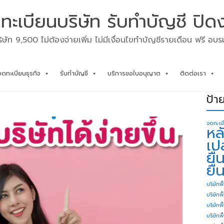
ทะเบียนบริษัท รับทำบัญชี ปิด
ิษัท 9,500 ไม่ต้องจ่ายเพิ่ม ไม่มีเงื่อนไขทำบัญชีรายเดือน ฟรี อบ
จดทะเบียนธุรกิจ
รับทำบัญชี
บริการขอใบอนุญาต
ติดต่อเรา
ป้า
จดทะเบ
หล
เป
ยื
ยื่
บริษัทพื
บริษัทพ
บริษัทพ
บริษัทพื