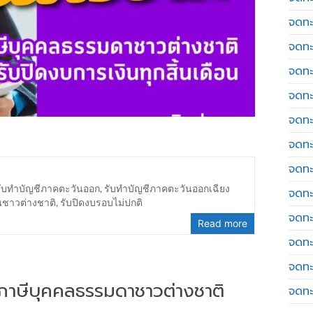
จดทะ
จดทะ
จดทะ
จดทะเ
จดทะ
จดทะ
จดทะ
รับทำบัญชีภาคตะวันออก
,
รับทำบัญชีภาคตะวันออกเฉียง
จดทะ
นชาวต่างชาติ
,
รับปิดงบรอบไม่ปกติ
จดทะ
Read more
จดทะ
จดทะ
่นภาษีบุคคลธรรมดาชาวต่างชาติ
จดทะ