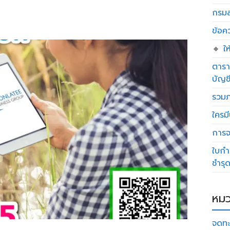
กรมส
ข้อค
🔸 ใ
ตารา
บัญช
รวมภ
ใครมี
การจด
ใบกำ
ชำรุ
หมว
จดทะ