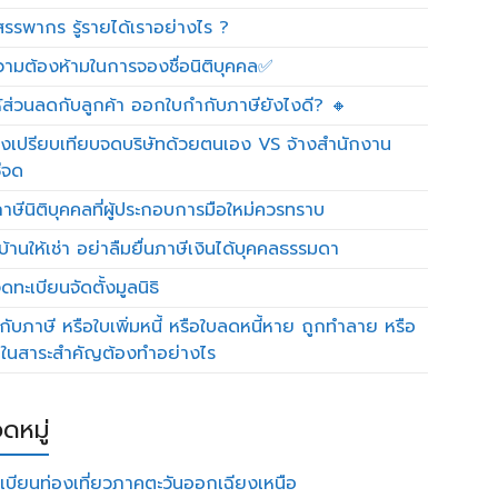
รรพากร รู้รายได้เราอย่างไร ?
วามต้องห้ามในการจองชื่อนิติบุคคล✅
ห้ส่วนลดกับลูกค้า ออกใบกำกับภาษียังไงดี? 🔸
งเปรียบเทียบจดบริษัทด้วยตนเอง VS จ้างสำนักงาน
ีจด
าษีนิติบุคคลที่ผู้ประกอบการมือใหม่ควรทราบ
บ้านให้เช่า อย่าลืมยื่นภาษีเงินได้บุคคลธรรมดา
ทะเบียนจัดตั้งมูลนิธิ
กับภาษี หรือใบเพิ่มหนี้ หรือใบลดหนี้หาย ถูกทำลาย หรือ
ดในสาระสำคัญต้องทำอย่างไร
ดหมู่
เบียนท่องเที่ยวภาคตะวันออกเฉียงเหนือ