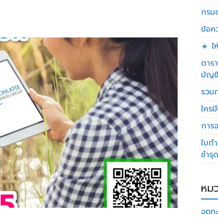
กรมส
ข้อค
🔸 ใ
ตารา
บัญช
รวมภ
ใครมี
การจด
ใบกำ
ชำรุ
หมว
จดทะ