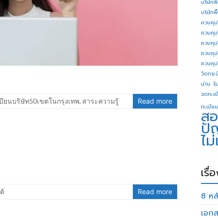
บริษัทพ
บริษัทพ
ควบคุม
ควบคุม
ควบคุม
ควบคุม
ควบคุม
วิดกระบี
น่าน
รั
จดทะเบี
บียนบริษัท50เขตในกรุงเทพ
,
สาระความรู้
Read more
ทะเบียน
สอ
ปั
ไม
เรื่
ต้
Read more
8 หลั
เอกส