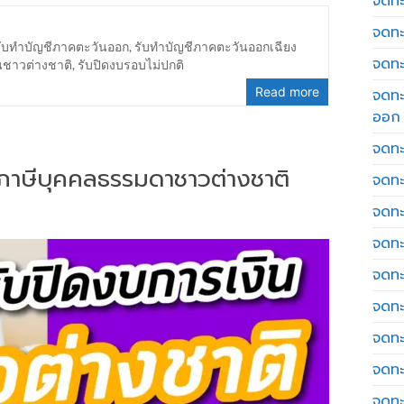
จดทะเ
จดทะ
รับทำบัญชีภาคตะวันออก
,
รับทำบัญชีภาคตะวันออกเฉียง
จดทะ
นชาวต่างชาติ
,
รับปิดงบรอบไม่ปกติ
Read more
จดทะ
ออก
จดทะ
่นภาษีบุคคลธรรมดาชาวต่างชาติ
จดทะ
จดทะเ
จดทะ
จดทะ
จดทะ
จดทะ
จดทะ
จดทะ