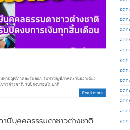
จดทะ
จดทะ
จดทะ
จดทะเ
จดทะ
จดทะ
จดทะ
รับทำบัญชีภาคตะวันออก
,
รับทำบัญชีภาคตะวันออกเฉียง
จดทะ
นชาวต่างชาติ
,
รับปิดงบรอบไม่ปกติ
จดทะ
Read more
จดทะ
จดทะ
่นภาษีบุคคลธรรมดาชาวต่างชาติ
จดทะ