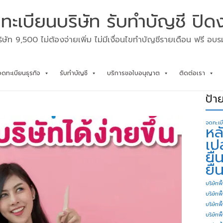
ทะเบียนบริษัท รับทำบัญชี ปิด
ิษัท 9,500 ไม่ต้องจ่ายเพิ่ม ไม่มีเงื่อนไขทำบัญชีรายเดือน ฟรี อบ
จดทะเบียนธุรกิจ
รับทำบัญชี
บริการขอใบอนุญาต
ติดต่อเรา
ป้า
จดทะเบ
หล
เป
ยื
ยื่
บริษัทพื
บริษัทพ
บริษัทพ
บริษัทพื