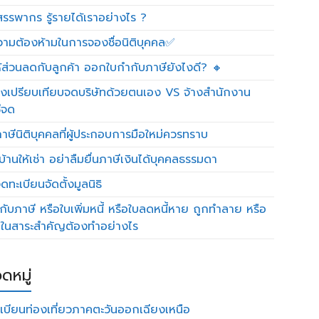
รรพากร รู้รายได้เราอย่างไร ?
วามต้องห้ามในการจองชื่อนิติบุคคล✅
ห้ส่วนลดกับลูกค้า ออกใบกำกับภาษียังไงดี? 🔸
งเปรียบเทียบจดบริษัทด้วยตนเอง VS จ้างสำนักงาน
ีจด
าษีนิติบุคคลที่ผู้ประกอบการมือใหม่ควรทราบ
บ้านให้เช่า อย่าลืมยื่นภาษีเงินได้บุคคลธรรมดา
ทะเบียนจัดตั้งมูลนิธิ
กับภาษี หรือใบเพิ่มหนี้ หรือใบลดหนี้หาย ถูกทำลาย หรือ
ดในสาระสำคัญต้องทำอย่างไร
ดหมู่
เบียนท่องเที่ยวภาคตะวันออกเฉียงเหนือ