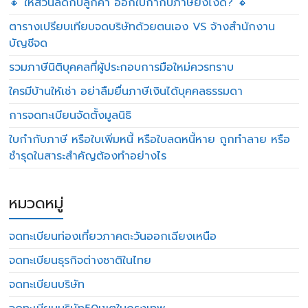
🔸 ให้ส่วนลดกับลูกค้า ออกใบกำกับภาษียังไงดี? 🔸
ตารางเปรียบเทียบจดบริษัทด้วยตนเอง VS จ้างสำนักงาน
บัญชีจด
รวมภาษีนิติบุคคลที่ผู้ประกอบการมือใหม่ควรทราบ
ใครมีบ้านให้เช่า อย่าลืมยื่นภาษีเงินได้บุคคลธรรมดา
การจดทะเบียนจัดตั้งมูลนิธิ
ใบกำกับภาษี หรือใบเพิ่มหนี้ หรือใบลดหนี้หาย ถูกทำลาย หรือ
ชำรุดในสาระสำคัญต้องทำอย่างไร
หมวดหมู่
จดทะเบียนท่องเที่ยวภาคตะวันออกเฉียงเหนือ
จดทะเบียนธุรกิจต่างชาติในไทย
จดทะเบียนบริษัท