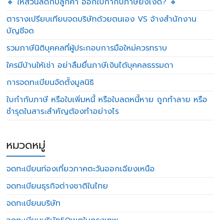
🔸 ให้ส่วนลดกับลูกค้า ออกใบกำกับภาษียังไงดี? 🔸
ตารางเปรียบเทียบจดบริษัทด้วยตนเอง VS จ้างสำนักงาน
บัญชีจด
รวมภาษีนิติบุคคลที่ผู้ประกอบการมือใหม่ควรทราบ
ใครมีบ้านให้เช่า อย่าลืมยื่นภาษีเงินได้บุคคลธรรมดา
การจดทะเบียนจัดตั้งมูลนิธิ
ใบกำกับภาษี หรือใบเพิ่มหนี้ หรือใบลดหนี้หาย ถูกทำลาย หรือ
ชำรุดในสาระสำคัญต้องทำอย่างไร
หมวดหมู่
จดทะเบียนท่องเที่ยวภาคตะวันออกเฉียงเหนือ
จดทะเบียนธุรกิจต่างชาติในไทย
จดทะเบียนบริษัท