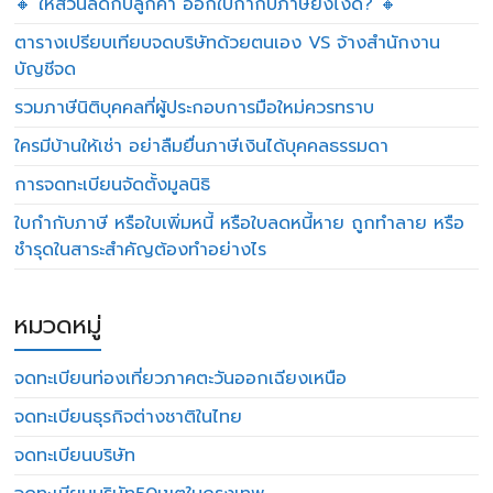
🔸 ให้ส่วนลดกับลูกค้า ออกใบกำกับภาษียังไงดี? 🔸
ตารางเปรียบเทียบจดบริษัทด้วยตนเอง VS จ้างสำนักงาน
บัญชีจด
รวมภาษีนิติบุคคลที่ผู้ประกอบการมือใหม่ควรทราบ
ใครมีบ้านให้เช่า อย่าลืมยื่นภาษีเงินได้บุคคลธรรมดา
การจดทะเบียนจัดตั้งมูลนิธิ
ใบกำกับภาษี หรือใบเพิ่มหนี้ หรือใบลดหนี้หาย ถูกทำลาย หรือ
ชำรุดในสาระสำคัญต้องทำอย่างไร
หมวดหมู่
จดทะเบียนท่องเที่ยวภาคตะวันออกเฉียงเหนือ
จดทะเบียนธุรกิจต่างชาติในไทย
จดทะเบียนบริษัท