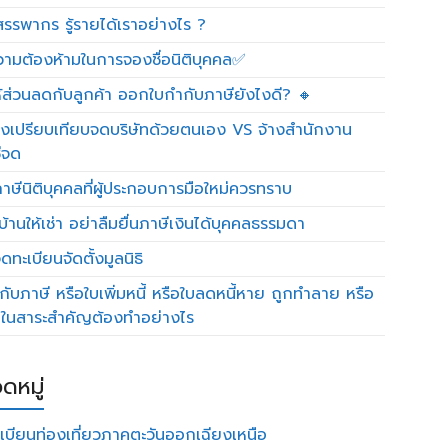
รรพากร รู้รายได้เราอย่างไร ?
วามต้องห้ามในการจองชื่อนิติบุคคล✅
ห้ส่วนลดกับลูกค้า ออกใบกำกับภาษียังไงดี? 🔸
งเปรียบเทียบจดบริษัทด้วยตนเอง VS จ้างสำนักงาน
ีจด
าษีนิติบุคคลที่ผู้ประกอบการมือใหม่ควรทราบ
บ้านให้เช่า อย่าลืมยื่นภาษีเงินได้บุคคลธรรมดา
ทะเบียนจัดตั้งมูลนิธิ
กับภาษี หรือใบเพิ่มหนี้ หรือใบลดหนี้หาย ถูกทำลาย หรือ
ดในสาระสำคัญต้องทำอย่างไร
ดหมู่
เบียนท่องเที่ยวภาคตะวันออกเฉียงเหนือ