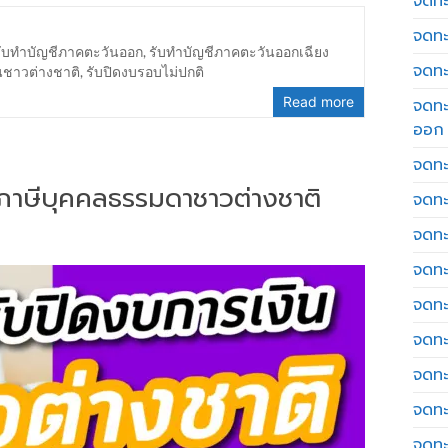
จดทะเ
จดทะ
รับทำบัญชีภาคตะวันออก
,
รับทำบัญชีภาคตะวันออกเฉียง
จดทะ
นชาวต่างชาติ
,
รับปิดงบรอบไม่ปกติ
Read more
จดทะ
ออก
จดทะ
่นภาษีบุคคลธรรมดาชาวต่างชาติ
จดทะ
จดทะเ
จดทะ
จดทะ
จดทะ
จดทะ
จดทะ
จดทะ