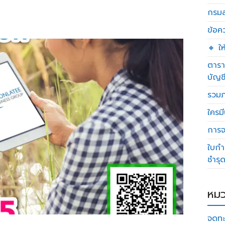
กรมส
ข้อค
🔸 ใ
ตารา
บัญช
รวมภ
ใครมี
การจด
ใบกำ
ชำรุ
หมว
จดทะ