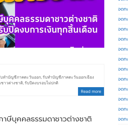
จดทะ
จดทะ
จดทะ
จดทะเ
จดทะ
จดทะ
จดทะ
รับทำบัญชีภาคตะวันออก
,
รับทำบัญชีภาคตะวันออกเฉียง
จดทะ
นชาวต่างชาติ
,
รับปิดงบรอบไม่ปกติ
จดทะ
Read more
จดทะ
จดทะ
่นภาษีบุคคลธรรมดาชาวต่างชาติ
จดทะ