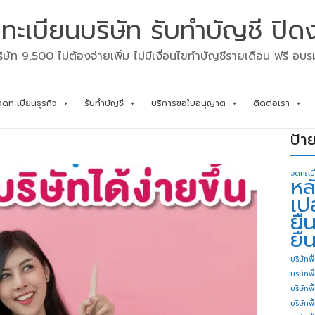
ทะเบียนบริษัท รับทำบัญชี ปิด
ิษัท 9,500 ไม่ต้องจ่ายเพิ่ม ไม่มีเงื่อนไขทำบัญชีรายเดือน ฟรี อบ
จดทะเบียนธุรกิจ
รับทำบัญชี
บริการขอใบอนุญาต
ติดต่อเรา
ป้า
จดทะเบ
หล
เป
ยื
ยื่
บริษัทพื
บริษัทพ
บริษัทพ
บริษัทพื