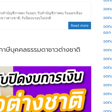
จดทะเ
จดทะ
รับทำบัญชีภาคตะวันออก
,
รับทำบัญชีภาคตะวันออกเฉียง
จดทะ
นชาวต่างชาติ
,
รับปิดงบรอบไม่ปกติ
Read more
จดทะ
ออก
จดทะ
่นภาษีบุคคลธรรมดาชาวต่างชาติ
จดทะ
จดทะเ
จดทะ
จดทะ
จดทะ
จดทะ
จดทะ
จดทะ