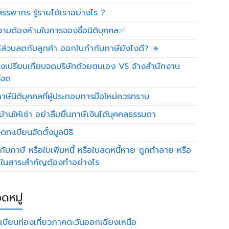
รรพากร รู้รายได้เราอย่างไร ?
วามต้องห้ามในการจองชื่อนิติบุคคล✅
ห้ส่วนลดกับลูกค้า ออกใบกำกับภาษียังไงดี? 🔸
งเปรียบเทียบจดบริษัทด้วยตนเอง VS จ้างสำนักงาน
ีจด
าษีนิติบุคคลที่ผู้ประกอบการมือใหม่ควรทราบ
บ้านให้เช่า อย่าลืมยื่นภาษีเงินได้บุคคลธรรมดา
ทะเบียนจัดตั้งมูลนิธิ
กับภาษี หรือใบเพิ่มหนี้ หรือใบลดหนี้หาย ถูกทำลาย หรือ
ดในสาระสำคัญต้องทำอย่างไร
ดหมู่
เบียนท่องเที่ยวภาคตะวันออกเฉียงเหนือ