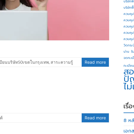
บริษัทพ
บริษัทพ
ควบคุม
ควบคุม
ควบคุม
ควบคุม
ควบคุม
วิดกระบี
น่าน
รั
จดทะเบี
บียนบริษัท50เขตในกรุงเทพ
,
สาระความรู้
Read more
ทะเบียน
สอ
ปั
ไม
เรื่
ต้
Read more
8 หลั
เอกส