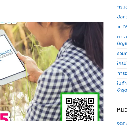
กรมส
ข้อค
🔸 ใ
ตารา
บัญช
รวมภ
ใครมี
การจด
ใบกำ
ชำรุ
หมว
จดทะ