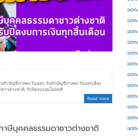
จดทะ
จดทะ
จดทะ
จดทะเ
จดทะ
จดทะ
จดทะ
รับทำบัญชีภาคตะวันออก
,
รับทำบัญชีภาคตะวันออกเฉียง
จดทะ
นชาวต่างชาติ
,
รับปิดงบรอบไม่ปกติ
จดทะ
Read more
จดทะ
จดทะ
่นภาษีบุคคลธรรมดาชาวต่างชาติ
จดทะ