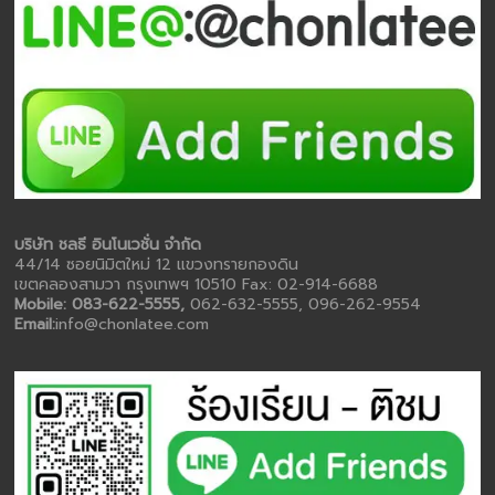
บริษัท ชลธี อินโนเวชั่น จำกัด
44/14 ซอยนิมิตใหม่ 12 แขวงทรายกองดิน
เขตคลองสามวา กรุงเทพฯ 10510 Fax: 02-914-6688
Mobile: 083-622-5555,
062-632-5555, 096-262-9554
Email:
info@chonlatee.com