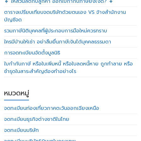
🔸 ให้ส่วนลดกับลูกค้า ออกใบกำกับภาษียังไงดี? 🔸
ตารางเปรียบเทียบจดบริษัทด้วยตนเอง VS จ้างสำนักงาน
บัญชีจด
รวมภาษีนิติบุคคลที่ผู้ประกอบการมือใหม่ควรทราบ
ใครมีบ้านให้เช่า อย่าลืมยื่นภาษีเงินได้บุคคลธรรมดา
การจดทะเบียนจัดตั้งมูลนิธิ
ใบกำกับภาษี หรือใบเพิ่มหนี้ หรือใบลดหนี้หาย ถูกทำลาย หรือ
ชำรุดในสาระสำคัญต้องทำอย่างไร
หมวดหมู่
จดทะเบียนท่องเที่ยวภาคตะวันออกเฉียงเหนือ
จดทะเบียนธุรกิจต่างชาติในไทย
จดทะเบียนบริษัท