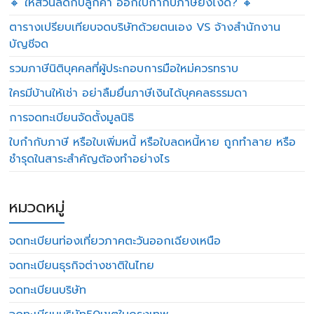
🔸 ให้ส่วนลดกับลูกค้า ออกใบกำกับภาษียังไงดี? 🔸
ตารางเปรียบเทียบจดบริษัทด้วยตนเอง VS จ้างสำนักงาน
บัญชีจด
รวมภาษีนิติบุคคลที่ผู้ประกอบการมือใหม่ควรทราบ
ใครมีบ้านให้เช่า อย่าลืมยื่นภาษีเงินได้บุคคลธรรมดา
การจดทะเบียนจัดตั้งมูลนิธิ
ใบกำกับภาษี หรือใบเพิ่มหนี้ หรือใบลดหนี้หาย ถูกทำลาย หรือ
ชำรุดในสาระสำคัญต้องทำอย่างไร
หมวดหมู่
จดทะเบียนท่องเที่ยวภาคตะวันออกเฉียงเหนือ
จดทะเบียนธุรกิจต่างชาติในไทย
จดทะเบียนบริษัท