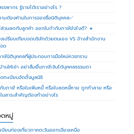
รรพากร รู้รายได้เราอย่างไร ?
วามต้องห้ามในการจองชื่อนิติบุคคล✅
ห้ส่วนลดกับลูกค้า ออกใบกำกับภาษียังไงดี? 🔸
งเปรียบเทียบจดบริษัทด้วยตนเอง VS จ้างสำนักงาน
ีจด
าษีนิติบุคคลที่ผู้ประกอบการมือใหม่ควรทราบ
บ้านให้เช่า อย่าลืมยื่นภาษีเงินได้บุคคลธรรมดา
ทะเบียนจัดตั้งมูลนิธิ
กับภาษี หรือใบเพิ่มหนี้ หรือใบลดหนี้หาย ถูกทำลาย หรือ
ดในสาระสำคัญต้องทำอย่างไร
ดหมู่
เบียนท่องเที่ยวภาคตะวันออกเฉียงเหนือ