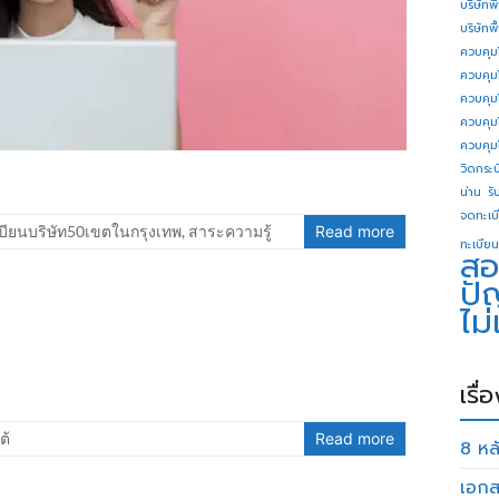
บริษัทพ
บริษัทพ
ควบคุม
ควบคุม
ควบคุม
ควบคุม
ควบคุม
วิดกระบี
น่าน
รั
จดทะเบี
บียนบริษัท50เขตในกรุงเทพ
,
สาระความรู้
Read more
ทะเบียน
สอ
ปั
ไม
เรื่
ต้
Read more
8 หลั
เอกส