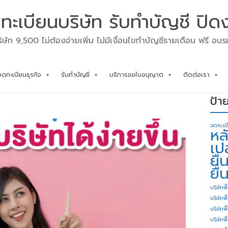
ทะเบียนบริษัท รับทำบัญชี ปิด
ิษัท 9,500 ไม่ต้องจ่ายเพิ่ม ไม่มีเงื่อนไขทำบัญชีรายเดือน ฟรี อบ
จดทะเบียนธุรกิจ
รับทำบัญชี
บริการขอใบอนุญาต
ติดต่อเรา
ป้า
จดทะเบ
หล
เป
ยื
ยื่
บริษัทพื
บริษัทพ
บริษัทพ
บริษัทพื