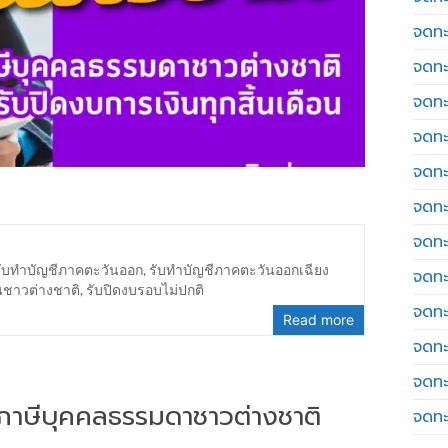
จดทะ
จดทะ
จดทะ
จดทะเ
จดทะ
จดทะ
จดทะ
รับทำบัญชีภาคตะวันออก
,
รับทำบัญชีภาคตะวันออกเฉียง
จดทะ
นชาวต่างชาติ
,
รับปิดงบรอบไม่ปกติ
จดทะ
Read more
จดทะ
จดทะ
่นภาษีบุคคลธรรมดาชาวต่างชาติ
จดทะ