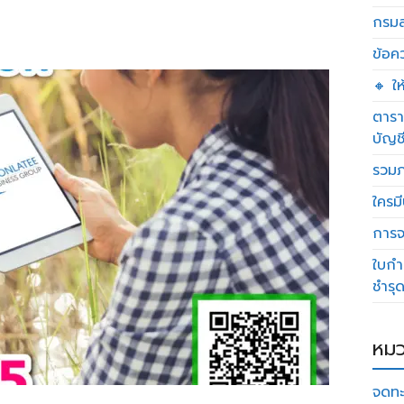
กรมส
ข้อค
🔸 ใ
ตารา
บัญช
รวมภ
ใครมี
การจด
ใบกำ
ชำรุ
หมว
จดทะ