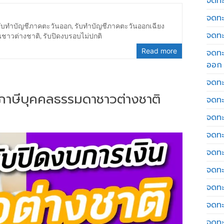
จดทะเ
จดทะ
รับทำบัญชีภาคตะวันออก
,
รับทำบัญชีภาคตะวันออกเฉียง
จดทะ
นชาวต่างชาติ
,
รับปิดงบรอบไม่ปกติ
Read more
จดทะ
ออก
จดทะ
่นภาษีบุคคลธรรมดาชาวต่างชาติ
จดทะ
จดทะเ
จดทะ
จดทะ
จดทะ
จดทะ
จดทะ
จดทะ