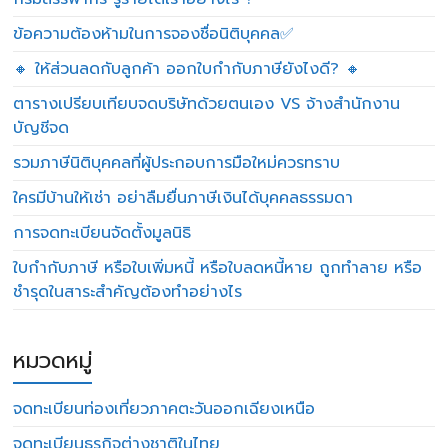
ข้อความต้องห้ามในการจองชื่อนิติบุคคล✅
🔸 ให้ส่วนลดกับลูกค้า ออกใบกำกับภาษียังไงดี? 🔸
ตารางเปรียบเทียบจดบริษัทด้วยตนเอง VS จ้างสำนักงาน
บัญชีจด
รวมภาษีนิติบุคคลที่ผู้ประกอบการมือใหม่ควรทราบ
ใครมีบ้านให้เช่า อย่าลืมยื่นภาษีเงินได้บุคคลธรรมดา
การจดทะเบียนจัดตั้งมูลนิธิ
ใบกำกับภาษี หรือใบเพิ่มหนี้ หรือใบลดหนี้หาย ถูกทำลาย หรือ
ชำรุดในสาระสำคัญต้องทำอย่างไร
หมวดหมู่
จดทะเบียนท่องเที่ยวภาคตะวันออกเฉียงเหนือ
จดทะเบียนธุรกิจต่างชาติในไทย