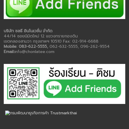
บริษัท ชลธี อินโนเวชั่น จำกัด
44/14 ซอยนิมิตใหม่ 12 แขวงทรายกองดิน
เขตคลองสามวา กรุงเทพฯ 10510 Fax: 02-914-6688
Mobile: 083-622-5555,
062-632-5555, 096-262-9554
Email:
info@chonlatee.com