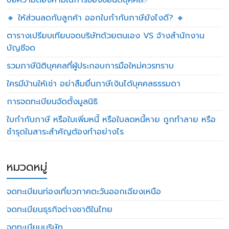
ข้อความต้องห้ามในการจองชื่อนิติบุคคล✅
🔸 ให้ส่วนลดกับลูกค้า ออกใบกำกับภาษียังไงดี? 🔸
ตารางเปรียบเทียบจดบริษัทด้วยตนเอง VS จ้างสำนักงาน
บัญชีจด
รวมภาษีนิติบุคคลที่ผู้ประกอบการมือใหม่ควรทราบ
ใครมีบ้านให้เช่า อย่าลืมยื่นภาษีเงินได้บุคคลธรรมดา
การจดทะเบียนจัดตั้งมูลนิธิ
ใบกำกับภาษี หรือใบเพิ่มหนี้ หรือใบลดหนี้หาย ถูกทำลาย หรือ
ชำรุดในสาระสำคัญต้องทำอย่างไร
หมวดหมู่
จดทะเบียนท่องเที่ยวภาคตะวันออกเฉียงเหนือ
จดทะเบียนธุรกิจต่างชาติในไทย
จดทะเบียนบริษัท